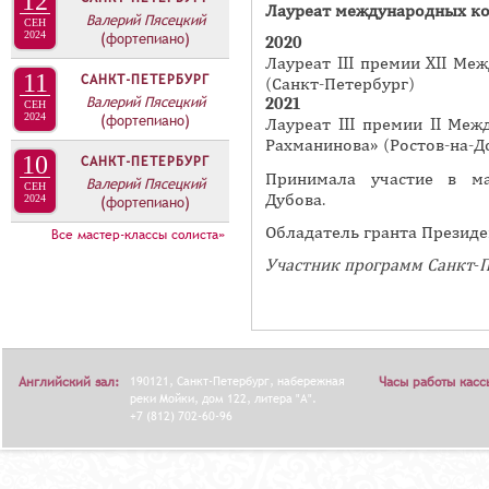
12
А
Лауреат международных ко
Валерий Пясецкий
н
СЕН
В
2024
(фортепиано)
2020
а
К
Лауреат III премии XII Ме
я
11
САНКТ-ПЕТЕРБУРГ
(Санкт-Петербург)
Л
Валерий Пясецкий
в
2021
СЕН
А
2024
(фортепиано)
Лауреат III премии II Ме
к
Д
Рахманинова» (Ростов-на-Д
л
10
САНКТ-ПЕТЕРБУРГ
О
Принимала участие в ма
а
Валерий Пясецкий
СЕН
Дубова.
К
2024
(фортепиано)
д
И
Обладатель гранта Президе
к
Все мастер-классы солиста»
С
а
Участник программ Санкт-П
П
)
О
Л
Н
Английский зал:
190121, Санкт-Петербург, набережная
Часы работы касс
И
реки Мойки, дом 122, литера "А".
+7 (812) 702-60-96
Т
Е
Л