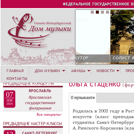
Jump to navigation
ФЕДЕРАЛЬНОЕ ГОСУДАРСТВЕННОЕ 
СОЛИСТ АВГУСТА 2026 -
ГЛАВНАЯ
ДОМ МУЗЫКИ
АФИША
НОВОСТИ
ПРО
КОНТАКТЫ
ПРЕДЫДУЩИЕ КОНЦЕРТЫ
ОЛЬГА СТАЦЕНКО
(фор
ЯРОСЛАВЛЬ
07
Г
Ярославская
(
О музыканте
НОЯ
государственная
Р
а
2024
филармония
Родилась в 2002 году в Ро
У
к
Все концерты»
искусств (класс препода
П
т
студентка Санкт-Петербург
ПРЕДЫДУЩИЕ МАСТЕР-КЛАССЫ
и
П
А. Римского-Корсакова (кл
в
САНКТ-ПЕТЕРБУРГ