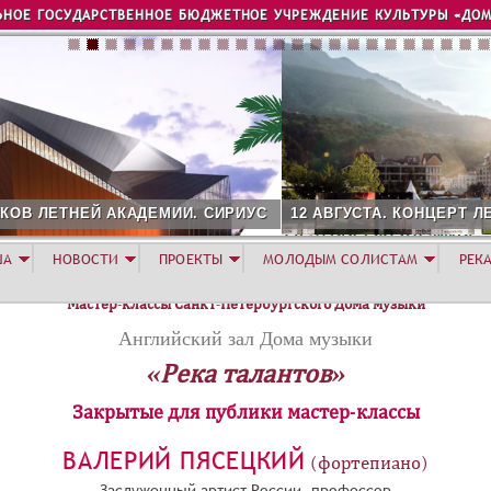
Jump to navigation
ЬНОЕ ГОСУДАРСТВЕННОЕ БЮДЖЕТНОЕ УЧРЕЖДЕНИЕ КУЛЬТУРЫ «ДОМ
УС
12 АВГУСТА. КОНЦЕРТ ЛЕТНЕЙ АКАДЕМИИ. РОЗА ХУТОР
ША
НОВОСТИ
ПРОЕКТЫ
МОЛОДЫМ СОЛИСТАМ
РЕК
Мастер-классы Санкт-Петербургского Дома музыки
Английский зал Дома музыки
«Река талантов»
Закрытые для публики мастер-классы
ВАЛЕРИЙ ПЯСЕЦКИЙ
(фортепиано)
Заслуженный артист России, профессор