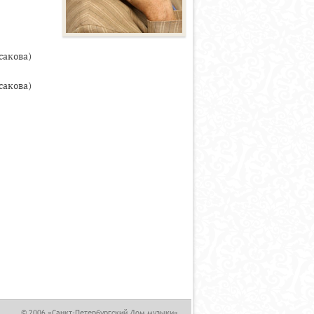
сакова)
сакова)
,
© 2006 «Санкт-Петербургский Дом музыки».