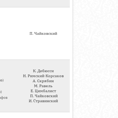
П. Чайковский
К. Дебюсси
Н. Римский-Корсаков
о)
А. Скрябин
М. Равель
Е. Цимбалист
)
П. Чайковский
афов
И. Cтравинский