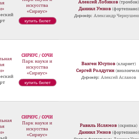
Алексей Лобиков
(тромбон)
ая
искусства
и»
Даниил Умнов
(фортепиано)
«Сириус»
еский
Дирижёр:
Александр Чернушен
рт
купить билет
СИРИУС / СОЧИ
льная
Парк науки и
Вазген Юсупов
(кларнет)
ая
искусства
и»
Сергей Ролдугин
(виолончел
«Сириус»
еский
Дирижёр:
Алексей Асланов
рт
купить билет
СИРИУС / СОЧИ
льная
Парк науки и
Равиль Ислямов
(скрипка)
ая
искусства
и»
Даниил Умнов
(фортепиано)
«Сириус»
ный