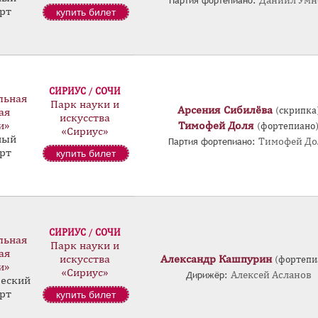
Партия фортепиано:
Даниил Умн
рт
купить билет
СИРИУС / СОЧИ
льная
Парк науки и
Арсения Сибилёва
(скрипка
ая
искусства
и»
Тимофей Доля
(фортепиано
«Сириус»
ный
Партия фортепиано:
Тимофей До
рт
купить билет
СИРИУС / СОЧИ
льная
Парк науки и
ая
искусства
Александр Кашпурин
(фортепи
и»
«Сириус»
Дирижёр:
Алексей Асланов
еский
рт
купить билет