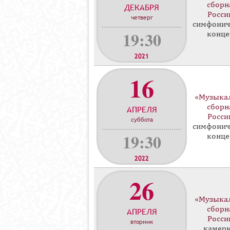
сборн
ДЕКАБРЯ
н
Росси
четверг
ц
симфонич
е
19:30
конце
р
т
2021
о
16
в
«Музыка
сборн
АПРЕЛЯ
Росси
суббота
симфонич
19:30
конце
2022
26
«Музыка
сборн
АПРЕЛЯ
Росси
вторник
камер