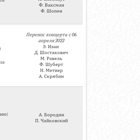
ов
Ф. Ваксман
Ф. Шопен
Перенос концерта с 06
апреля 2022
Э. Изаи
)
Д. Шостакович
)
М. Равель
ля
Ф. Шуберт
Н. Метнер
А. Скрябин
ано)
А. Бородин
П. Чайковский