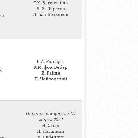
Г.К. Вагензейль
Л.-Э. Ларссон
Л. ван Бетховен
ко
В.А. Моцарт
К.М. фон Вебер
ь)
Й. Гайдн
П. Чайковский
Перенос концерта с 02
марта 2022
И.С. Бах
Н. Паганини
Я. Сибелиус