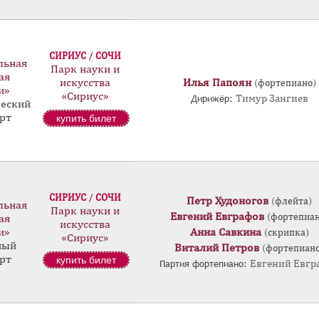
СИРИУС / СОЧИ
льная
Парк науки и
ая
искусства
Илья Папоян
(фортепиано)
и»
«Сириус»
Дирижёр:
Тимур Зангиев
еский
рт
купить билет
СИРИУС / СОЧИ
Петр Худоногов
(флейта)
льная
Парк науки и
Евгений Евграфов
(фортепиан
ая
искусства
и»
Анна Савкина
(скрипка)
«Сириус»
ный
Виталий Петров
(фортепиано
рт
купить билет
Партия фортепиано:
Евгений Евгр