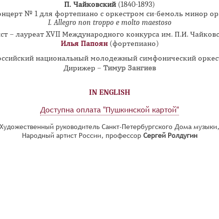
П. Чайковский
(1840-1893)
нцерт № 1 для фортепиано с оркестром си-бемоль минор ор
I
. Allegro non troppo e molto maestoso
ст – лауреат XVII Международного конкурса им. П.И. Чайков
Илья Папоян
(фортепиано)
оссийский национальный молодежный симфонический оркес
Дирижер –
Тимур Зангиев
IN ENGLISH
Доступна оплата "Пушкинской картой"
Художественный руководитель Санкт-Петербургского Дома музыки
Народный артист России, профессор
Сергей Ролдугин