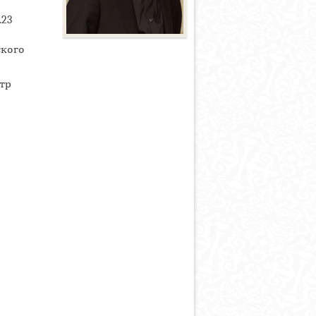
.23
ского
тр
,