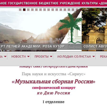
Jump to navigation
ЬНОЕ ГОСУДАРСТВЕННОЕ БЮДЖЕТНОЕ УЧРЕЖДЕНИЕ КУЛЬТУРЫ «ДОМ
 ХУТОР
СОЛИСТ АВГУСТА 2026 - АЛЕКСАНДР ГЕРА
ША
НОВОСТИ
ПРОЕКТЫ
МОЛОДЫМ СОЛИСТАМ
РЕК
Концерт Санкт-Петербургского Дома музыки
Парк науки и искусства «Сириус»
«Музыкальная сборная России»
симфонический концерт
ко Дню России
I отделение