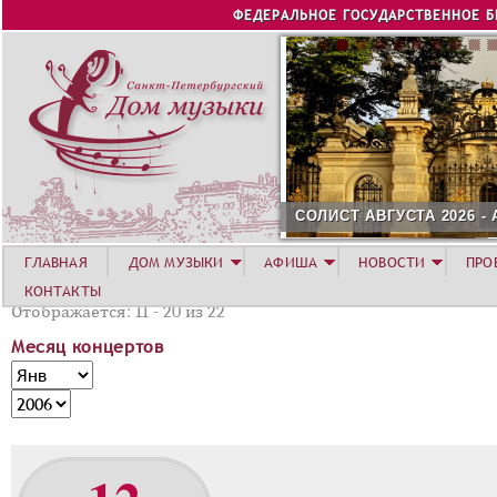
Jump to navigation
ФЕДЕРАЛЬНОЕ ГОСУДАРСТВЕННОЕ 
СОЛИСТ АВГУСТА 2026 -
ГЛАВНАЯ
ДОМ МУЗЫКИ
АФИША
НОВОСТИ
ПРО
КОНТАКТЫ
Отображается: 11 - 20 из 22
Месяц концертов
М
М
е
е
Г
с
с
о
я
я
д
ц
ц
к