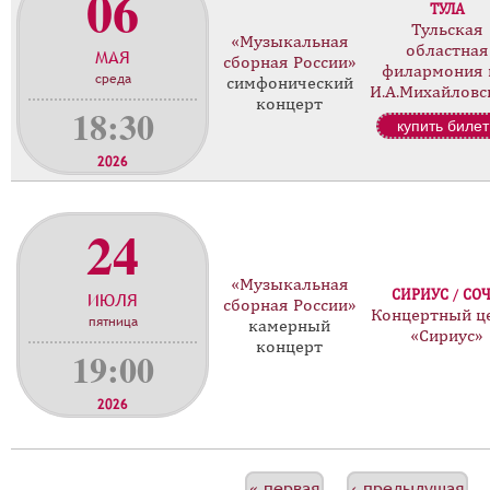
06
ТУЛА
Тульская
«Музыкальная
областная
МАЯ
сборная России»
филармония 
среда
симфонический
И.А.Михайловс
концерт
18:30
купить билет
2026
24
«Музыкальная
СИРИУС / СО
ИЮЛЯ
сборная России»
Концертный ц
пятница
камерный
«Сириус»
концерт
19:00
2026
« первая
‹ предыдущая