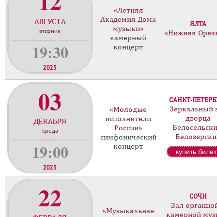
12
о
«Летняя
н
Академия Дома
АВГУСТА
ЯЛТА
музыки»
ц
вторник
«Нижняя Ореа
камерный
е
19:30
концерт
р
т
2025
о
в
03
САНКТ-ПЕТЕРБ
Зеркальный 
«Молодые
дворца
исполнители
ДЕКАБРЯ
Белосельски
России»
среда
Белозерски
симфонический
19:00
концерт
купить билет
2025
22
СОЧИ
Зал органно
«Музыкальная
камерной му