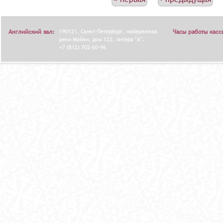
С
Т
Р
Английский зал:
190121, Санкт-Петербург, набережная
Часы работы касс
А
реки Мойки, дом 122, литера "А".
+7 (812) 702-60-96
Н
И
Ц
Ы