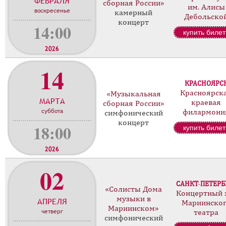
ФЕВРАЛЯ
сборная России»
им. Алисы
воскресенье
камерный
Дебольско
концерт
14:00
купить билет
2026
14
КРАСНОЯРС
Красноярск
«Музыкальная
МАРТА
краевая
сборная России»
суббота
филармони
симфонический
концерт
18:00
купить билет
2026
02
САНКТ-ПЕТЕРБ
«Солисты Дома
Концертный 
музыки в
АПРЕЛЯ
Мариинско
Мариинском»
четверг
театра
симфонический