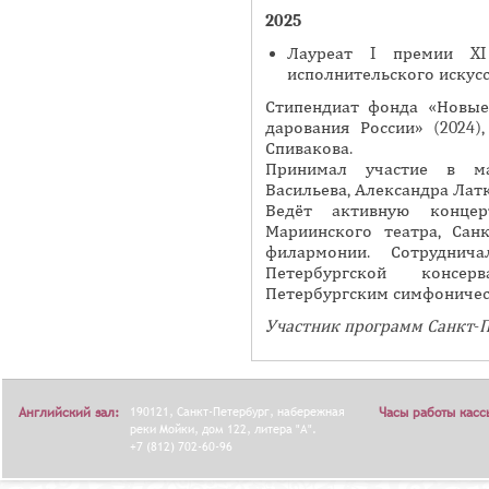
2025
Я
Лауреат I премии XI
исполнительского искусст
Стипендиат фонда «Новые
дарования России» (2024)
Спивакова.
Принимал участие в ма
Васильева, Александра Латк
Ведёт активную концер
Мариинского театра, Сан
филармонии. Сотруднич
Петербургской консе
Петербургским симфоничес
Участник программ Санкт-П
Английский зал:
190121, Санкт-Петербург, набережная
Часы работы касс
реки Мойки, дом 122, литера "А".
+7 (812) 702-60-96