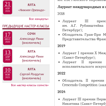
А
21
ЯЛТА
н
В
Лауреат международных и 
АПР
«Нижняя Ореанда»
а
2026
К
2018
я
Л
Все концерты»
Лауреат III прем
в
А
им. А.Г. Рубинштейна
ПРЕДЫДУЩИЕ МАСТЕР-КЛАССЫ
к
Петербург);
Д
л
17
СОЧИ
Обладатель Гран-При М
О
Александр Рамм
Представительства Фран
а
ИЮЛ
2026
(виолончель)
К
д
2019
И
к
13
ЯЛТА
Лауреат I премии X Меж
С
а
Александр Рамм
(Санкт-Петербург);
АПР
2026
(виолончель)
П
)
Лауреат II премии 
исполнительского искусст
О
10
ЯЛТА
2022
Сергей Ролдугин
Л
НОЯ
2025
(виолончель)
Н
Обладатель II премии
Crescendo Competition (он
Все мастер-классы солиста»
И
2024
Т
Е
Лауреат III премии Перв
Никитина (Санкт-Петербу
Л