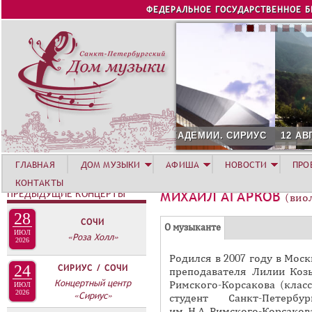
Jump to navigation
ФЕДЕРАЛЬНОЕ ГОСУДАРСТВЕННОЕ 
12 АВГУСТА. КОНЦЕРТ Л
ГЛАВНАЯ
ДОМ МУЗЫКИ
АФИША
НОВОСТИ
ПРО
КОНТАКТЫ
ПРЕДЫДУЩИЕ КОНЦЕРТЫ
МИХАИЛ АГАРКОВ
(вио
28
СОЧИ
Г
(
О музыканте
ИЮЛ
«Роза Холл»
Р
2026
а
Родился в 2007 году в Моск
У
к
24
СИРИУС / СОЧИ
преподавателя Лилии Коз
П
т
Концертный центр
Римского-Корсакова (клас
ИЮЛ
и
2026
П
«Сириус»
студент Санкт-Петербу
в
им. Н.А. Римского-Корсаков