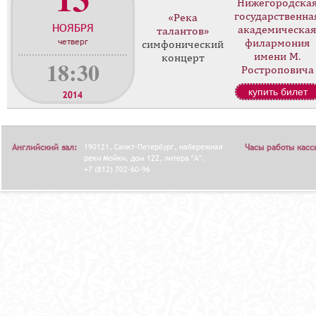
Нижегородска
о
государственна
«Река
НОЯБРЯ
н
академическа
талантов»
четверг
филармония
ц
симфонический
имени М.
концерт
е
18:30
Ростроповича
р
т
купить билет
2014
о
в
Английский зал:
190121, Санкт-Петербург, набережная
Часы работы касс
реки Мойки, дом 122, литера "А".
+7 (812) 702-60-96