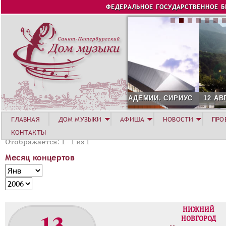
Jump to navigation
ФЕДЕРАЛЬНОЕ ГОСУДАРСТВЕННОЕ 
12 АВГУСТА. КОНЦЕРТ Л
ГЛАВНАЯ
ДОМ МУЗЫКИ
АФИША
НОВОСТИ
ПРО
КОНТАКТЫ
Отображается: 1 - 1 из 1
Месяц концертов
М
М
е
е
Г
с
с
о
я
я
д
НИЖНИЙ
13
ц
ц
НОВГОРОД
к