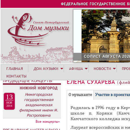
Jump to navigation
ФЕДЕРАЛЬНОЕ ГОСУДАРСТВЕННОЕ 
СОЛИСТ АВГУСТА 2026 -
ГЛАВНАЯ
ДОМ МУЗЫКИ
АФИША
НОВОСТИ
ПРО
КОНТАКТЫ
ПРЕДЫДУЩИЕ КОНЦЕРТЫ
ЕЛЕНА СУХАРЕВА
(флей
НИЖНИЙ НОВГОРОД
Г
Нижегородская
(
О музыканте
Участие в проекта
13
государственная
Р
а
НОЯ
академическая
2014
Родилась в 1996 году в Ке
У
к
филармония имени М.
школе п. Коряки (Камч
Ростроповича
П
т
Камчатского колледжа иску
Все концерты»
и
П
Лауреат всероссийских и м
в