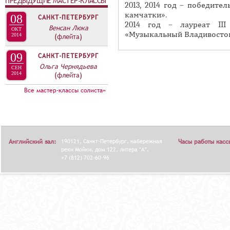
ПРЕДЫДУЩИЕ МАСТЕР-КЛАССЫ
А
2013, 2014 год – победит
н
В
камчатки».
08
САНКТ-ПЕТЕРБУРГ
а
2014 год – лауреат III
К
Венсан Люка
ОКТ
«Музыкальный Владивосток
я
2014
(флейта)
Л
в
А
09
САНКТ-ПЕТЕРБУРГ
к
Ольга Чернядьева
Д
СЕН
л
2014
(флейта)
О
а
Все мастер-классы солиста»
К
д
И
к
С
а
П
)
Английский зал:
190121, Санкт-Петербург, набережная
Часы работы касс
О
реки Мойки, дом 122, литера "А".
+7 (812) 702-60-96
Л
Н
И
Т
Е
Л