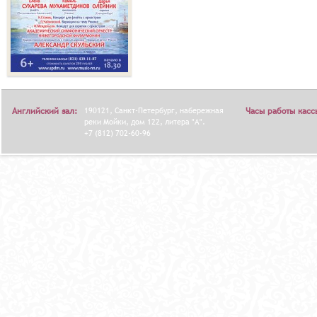
Английский зал:
190121, Санкт-Петербург, набережная
Часы работы касс
реки Мойки, дом 122, литера "А".
+7 (812) 702-60-96