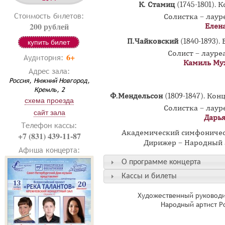
К. Стамиц
(1745-1801). 
Стоимость билетов:
Солистка – лау
200 рублей
Елен
П.Чайковский
(1840-1893).
купить билет
Солист – лаур
6+
Аудитория:
Камиль Му
Адрес зала:
Россия, Нижний Новгород,
Кремль, 2
Ф.Мендельсон
(1809-1847). Ко
схема проезда
Солистка – лау
сайт зала
Дарь
Телефон кассы:
Академический симфоничес
+7 (831) 439-11-87
Дирижер – Народный 
Афиша концерта:
О программе концерта
Кассы и билеты
Художественный руководи
Народный артист Р