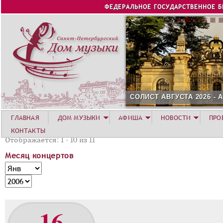
Jump to navigation
ФЕДЕРАЛЬНОЕ ГОСУДАРСТВЕННОЕ 
СОЛИСТ АВГУСТА 2026 -
ГЛАВНАЯ
ДОМ МУЗЫКИ
АФИША
НОВОСТИ
ПРО
КОНТАКТЫ
Отображается: 1 - 10 из 11
Месяц концертов
М
М
е
е
Г
с
с
о
я
я
д
16
ц
ц
к