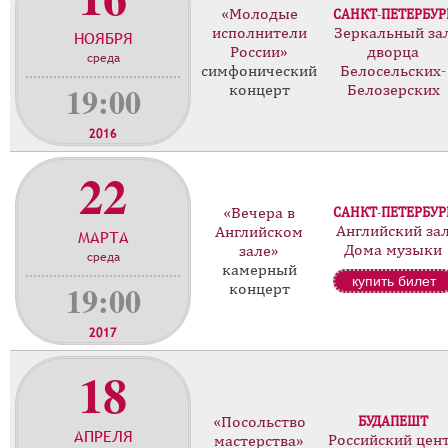
«Молодые
САНКТ-ПЕТЕРБУР
о
исполнители
Зеркальный за
НОЯБРЯ
н
России»
дворца
среда
ц
симфонический
Белосельских-
е
19:00
концерт
Белозерских
р
т
2016
о
22
в
«Вечера в
САНКТ-ПЕТЕРБУР
Английский за
Английском
МАРТА
Дома музыки
зале»
среда
камерный
купить билет
19:00
концерт
2017
18
«Посольство
БУДАПЕШТ
АПРЕЛЯ
Российский цен
мастерства»