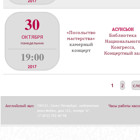
2017
30
АСУНСЬОН
«Посольство
Библиотека
ОКТЯБРЯ
мастерства»
Национальног
понедельник
камерный
Конгресса,
концерт
19:00
Концертный за
2017
С
1
2
сл
Т
Р
Английский зал:
190121, Санкт-Петербург, набережная
Часы работы касс
А
реки Мойки, дом 122, литера "А".
+7 (812) 702-60-96
Н
И
Ц