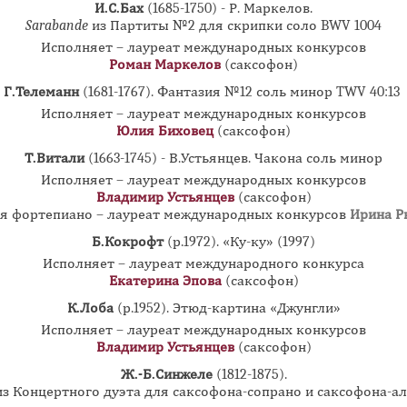
И.С.Бах
(1685-1750) - Р. Маркелов.
Sarabande
из Партиты №2 для скрипки соло BWV 1004
Исполняет – лауреат международных конкурсов
Роман Маркелов
(саксофон)
Г.Телеманн
(1681-1767). Фантазия №12 соль минор TWV 40:13
Исполняет – лауреат международных конкурсов
Юлия Биховец
(саксофон)
Т.Витали
(1663-1745) - В.Устьянцев. Чакона соль минор
Исполняет – лауреат международных конкурсов
Владимир Устьянцев
(саксофон)
я фортепиано – лауреат международных конкурсов
Ирина Р
Б.Кокрофт
(р.1972).
«Ку-ку» (1997)
Исполняет – лауреат международного конкурса
Екатерина Эпова
(саксофон)
К.Лоба
(р.1952). Этюд-картина «Джунгли»
Исполняет – лауреат международных конкурсов
Владимир Устьянцев
(саксофон)
Ж.-Б.Синжеле
(1812-1875).
з Концертного дуэта для саксофона-сопрано и саксофона-ал