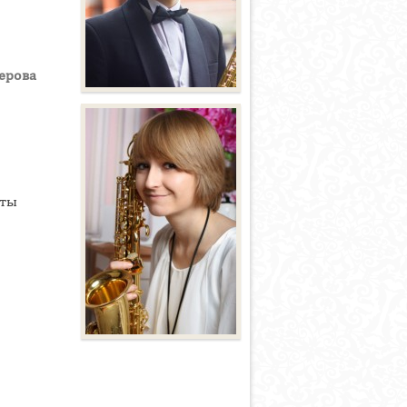
ерова
иты