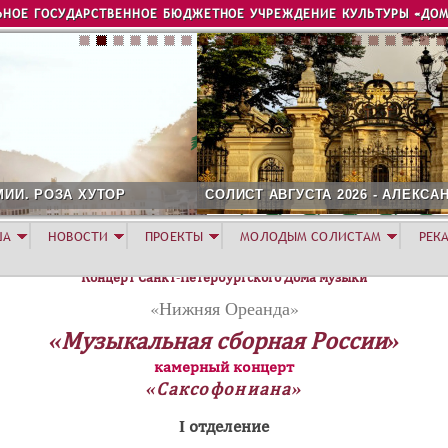
Jump to navigation
ЬНОЕ ГОСУДАРСТВЕННОЕ БЮДЖЕТНОЕ УЧРЕЖДЕНИЕ КУЛЬТУРЫ «ДОМ
ОЛИСТ АВГУСТА 2026 - АЛЕКСАНДР ГЕРАСИМОВ
ША
НОВОСТИ
ПРОЕКТЫ
МОЛОДЫМ СОЛИСТАМ
РЕК
Концерт Санкт-Петербургского Дома музыки
«Нижняя Ореанда»
«Музыкальная сборная России»
камерный концерт
«Саксофониана»
I отделение