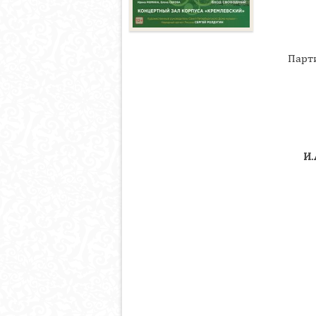
Парт
И.