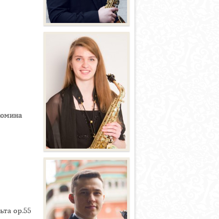
юмина
ьта ор.55