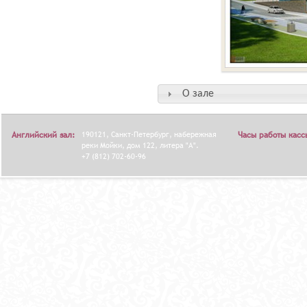
О зале
Английский зал:
190121, Санкт-Петербург, набережная
Часы работы касс
реки Мойки, дом 122, литера "А".
+7 (812) 702-60-96