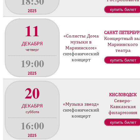
18:30
купить билет
2025
11
САНКТ-ПЕТЕРБУР
«Солисты Дома
Концертный за
музыки в
ДЕКАБРЯ
Мариинского
Мариинском»
четверг
театра
симфонический
19:00
концерт
купить билет
2025
20
КИСЛОВОДСК
Северо-
«Музыка звезд»
ДЕКАБРЯ
Кавказская
симфонический
суббота
филармония
концерт
16:00
купить билет
2025