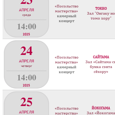
о
«Посольство
ТОКИО
АПРЕЛЯ
н
мастерства»
Зал "Онгаку но
среда
ц
камерный
томо хору"
концерт
е
14:00
р
т
2025
о
24
в
«Посольство
САЙТАМА
АПРЕЛЯ
Зал «Сайтама-с
мастерства»
четверг
бунка сэнта
камерный
сёхору»
концерт
14:00
2025
25
«Посольство
ЙОКОГАМА
АПРЕЛЯ
Зал «Йокогама
мастерства»