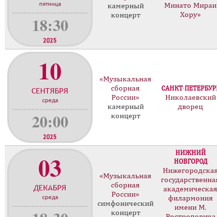
пятница
Минато Мираи
камерный
Хору»
концерт
18:30
2025
10
«Музыкальная
сборная
САНКТ-ПЕТЕРБУР
СЕНТЯБРЯ
России»
Николаевский
среда
камерный
дворец
20:00
концерт
2025
НИЖНИЙ
03
НОВГОРОД
Нижегородска
«Музыкальная
государственна
сборная
ДЕКАБРЯ
академическа
России»
среда
филармония
симфонический
имени М.
концерт
Ростроповича