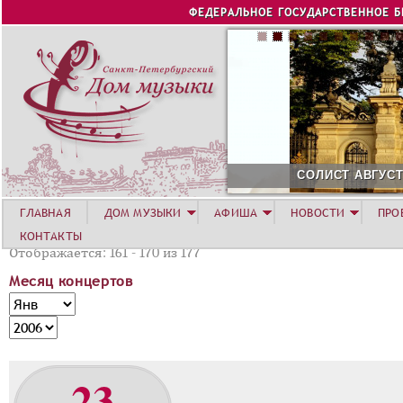
Jump to navigation
ФЕДЕРАЛЬНОЕ ГОСУДАРСТВЕННОЕ 
СОЛИСТ АВГУСТА 2026 -
ГЛАВНАЯ
ДОМ МУЗЫКИ
АФИША
НОВОСТИ
ПРО
КОНТАКТЫ
Отображается: 161 - 170 из 177
Месяц концертов
М
М
е
е
Г
с
с
о
я
я
д
23
ц
ц
к