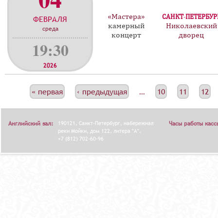
«Мастера»
САНКТ-ПЕТЕРБУР
ФЕВРАЛЯ
камерный
Николаевский
среда
концерт
дворец
19:30
2026
С
« первая
‹ предыдущая
…
10
11
12
Т
Р
Английский зал:
190121, Санкт-Петербург, набережная
Часы работы касс
А
реки Мойки, дом 122, литера "А".
+7 (812) 702-60-96
Н
И
Ц
Ы