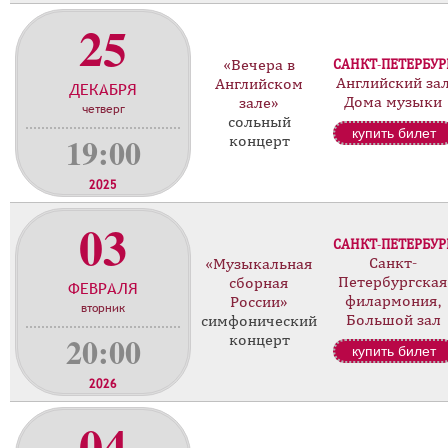
25
«Вечера в
САНКТ-ПЕТЕРБУР
Английский за
Английском
ДЕКАБРЯ
Дома музыки
зале»
четверг
сольный
купить билет
19:00
концерт
2025
03
САНКТ-ПЕТЕРБУР
Санкт-
«Музыкальная
Петербургская
сборная
ФЕВРАЛЯ
филармония,
России»
вторник
Большой зал
симфонический
20:00
концерт
купить билет
2026
04