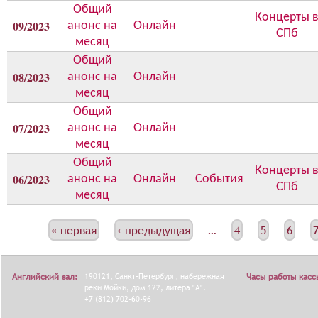
Общий
о
Концерты 
09/2023
анонс на
Онлайн
н
СПб
месяц
с
а
Общий
08/2023
анонс на
Онлайн
месяц
Общий
07/2023
анонс на
Онлайн
месяц
Общий
Концерты 
06/2023
анонс на
Онлайн
События
СПб
месяц
С
« первая
‹ предыдущая
…
4
5
6
Т
Р
Английский зал:
190121, Санкт-Петербург, набережная
Часы работы касс
А
реки Мойки, дом 122, литера "А".
+7 (812) 702-60-96
Н