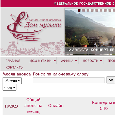
Jump to navigation
ФЕДЕРАЛЬНОЕ ГОСУДАРСТВЕННОЕ 
12 АВГУСТА. КОНЦЕРТ ЛЕТНЕЙ АКАДЕМИ
ГЛАВНАЯ
ДОМ МУЗЫКИ
АФИША
НОВОСТИ
ПРО
КОНТАКТЫ
Месяц анонса
Поиск по ключевому слову
М
М
е
е
Г
с
с
о
я
я
д
Общий
ц
ц
Концерты 
10/2023
анонс на
Онлайн
а
СПб
месяц
н