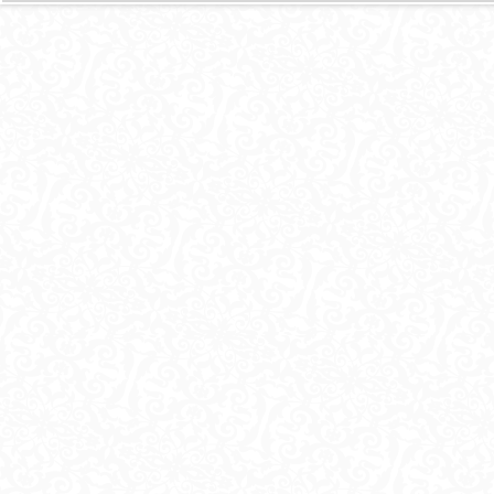
И
Ц
Ы