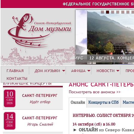
Jump to navigation
ФЕДЕРАЛЬНОЕ ГОСУДАРСТВЕННОЕ 
12 АВГУСТА. КОНЦЕРТ Л
ГЛАВНАЯ
ДОМ МУЗЫКИ
АФИША
НОВОСТИ
ПРО
КОНТАКТЫ
БЛИЖАЙШИЕ КОНЦЕРТЫ
АНОНС САНКТ-ПЕТЕР
Посмотреть все анонсы >>
10
САНКТ-ПЕТЕРБУРГ
Г
СЕН
Идёт отбор
(
Онлайн
Концерты в СПб
Масте
2026
Р
а
14
ИНТЕРВЬЮ. СОЛИСТ ОКТЯБРЯ 
У
к
САНКТ-ПЕТЕРБУРГ
СЕН
П
т
Игорь Смалий
14 октября (сб) в 16.00
2026
►
ОНЛАЙН
из Северо-Кавк
и
П