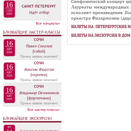
Симфонический концерт ц
16
в
А
САНКТ-ПЕТЕРБУРГ
Лауреаты международных
н
СЕН
Идёт отбор
В
исполнят произведения
Ва
2026
а
оркестра Филармонии (дир
К
Все концерты»
я
БИЛЕТЫ НА ПЕТЕРБУРГСКИЕ 
Л
в
БЛИЖАЙШИЕ МАСТЕР-КЛАССЫ
А
БИЛЕТЫ НА ЭКСКУРСИИ В ДО
к
СОЧИ
16
Д
Павел Соколов
л
АВГ
О
(гобой)
а
2026
Прием заявок окончен!
К
д
СОЧИ
16
А
к
Максим Федотов
АВГ
Н
а
(скрипка)
2026
Прием заявок окончен!
О
)
СОЧИ
Н
16
Владимир Овчинников
С
АВГ
(фортепиано)
2026
Прием заявок окончен!
А
Все мастер-классы»
БЛИЖАЙШИЕ ЭКСКУРСИИ
ВТ