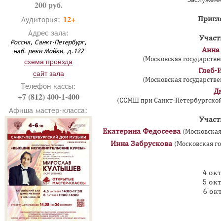
200 руб.
12+
Аудитория:
Пригл
Адрес зала:
Участ
Россия, Санкт-Петербург,
Анна
наб. реки Мойки, д.122
(Московская государстве
схема проезда
Глеб-
сайт зала
(Московская государстве
Телефон кассы:
Д
+7 (812) 400-1-400
(ССМШ при Санкт-Петербургской 
Афиша мастер-класса:
Участ
Екатерина Федосеева
(Московская
Инна Забрускова
(Московская г
4 окт
5 окт
6 окт