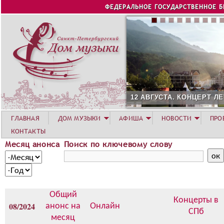
Jump to navigation
ФЕДЕРАЛЬНОЕ ГОСУДАРСТВЕННОЕ 
12 АВГУСТА. КОНЦЕРТ Л
ГЛАВНАЯ
ДОМ МУЗЫКИ
АФИША
НОВОСТИ
ПРО
КОНТАКТЫ
Месяц анонса
Поиск по ключевому слову
М
М
е
е
Г
с
с
о
я
я
д
Общий
ц
ц
Концерты в
08/2024
анонс на
Онлайн
а
СПб
месяц
н