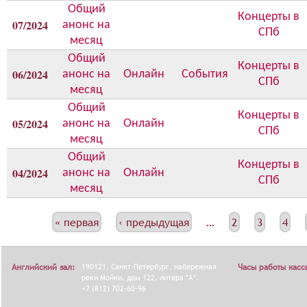
Общий
о
Концерты в
07/2024
анонс на
н
СПб
месяц
с
а
Общий
Концерты в
06/2024
анонс на
Онлайн
События
СПб
месяц
Общий
Концерты в
05/2024
анонс на
Онлайн
СПб
месяц
Общий
Концерты в
04/2024
анонс на
Онлайн
СПб
месяц
С
« первая
‹ предыдущая
…
2
3
4
Т
Р
Английский зал:
190121, Санкт-Петербург, набережная
Часы работы касс
А
реки Мойки, дом 122, литера "А".
+7 (812) 702-60-96
Н