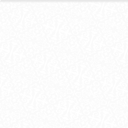
И
Ц
Ы