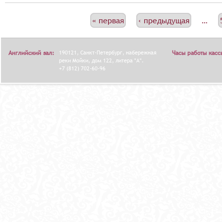
С
« первая
‹ предыдущая
…
Т
Р
Английский зал:
190121, Санкт-Петербург, набережная
Часы работы касс
А
реки Мойки, дом 122, литера "А".
+7 (812) 702-60-96
Н
И
Ц
Ы