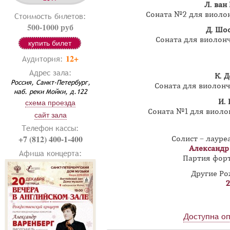
Л. ван
Соната №2 для виолон
Стоимость билетов:
500-1000 руб
Д. Шо
Соната для виолонч
купить билет
12+
Аудитория:
Адрес зала:
К. 
Россия, Санкт-Петербург,
Соната для виолонч
наб. реки Мойки, д.122
И.
схема проезда
Соната №1 для виоло
сайт зала
Телефон кассы:
+7 (812) 400-1-400
Солист – лаур
Александр
Афиша концерта:
Партия фор
Другие Ро
2
Доступна оп