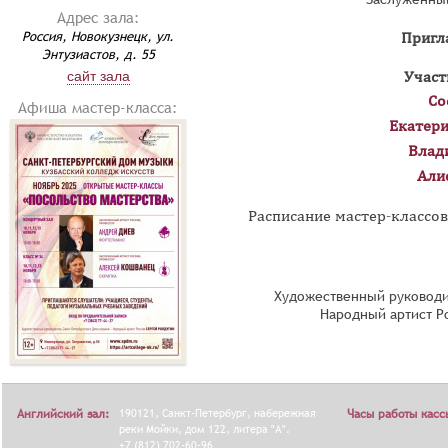
Адрес зала:
Россия, Новокузнецк, ул.
Пригл
Энтузиастов, д. 55
сайт зала
Участ
Со
Афиша мастер-класса:
Екатер
Влад
Али
Расписание мастер-классов
Художественный руководи
Народный артист Р
Английский зал:
190121, Санкт-Петербург, набережная
Часы работы касс
реки Мойки, дом 122, литера "А".
+7 (812) 702-60-96