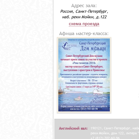
Адрес зала:
Россия, Санкт-Петербург,
наб. реки Мойки, д.122
схема проезда
Афиша мастер-класса:
Английский зал:
190121, Санкт-Петербург, на
реки Мойки, дом 122, литера "
+7 (812) 702-60-96