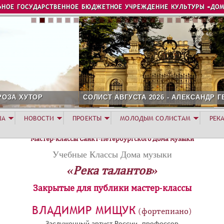
Jump to navigation
ЬНОЕ ГОСУДАРСТВЕННОЕ БЮДЖЕТНОЕ УЧРЕЖДЕНИЕ КУЛЬТУРЫ «ДОМ
СОЛИСТ АВГУСТА 2026 - АЛЕКСАНДР ГЕРАСИМОВ
ША
НОВОСТИ
ПРОЕКТЫ
МОЛОДЫМ СОЛИСТАМ
РЕК
Мастер-классы Санкт-Петербургского Дома музыки
Учебные Классы Дома музыки
«Река талантов»
Закрытые для публики мастер-классы
ВЛАДИМИР МИЩУК
(фортепиано)
Заслуженный артист России, профессор