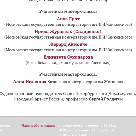
Участники мастер-класса:
Анна Грот
(Московская государственная консерватория им. П.И.Чайковского)
Ирина Журавель (Сидоренко)
(Московская государственная консерватория им. П.И.Чайковского)
Жерард Аймонче
(Московская государственная консерватория им. П.И.Чайковского)
Елизавета Сухопарова
(Российская академия музыки им.Гнесиных)
Участники мастер-класса:
Алия Исхакова
Казанская консерватория им.Жиганова
Художественный руководитель Санкт-Петербургского Дома музыки
Народный артист России, профессор
Сергей Ролдугин
бережная
Часы работы кассы:
с понедельника по четверг с 11:00 до
А".
18:00, по пятницам с 11:00 до 17:00
+7 (812) 400-1-400