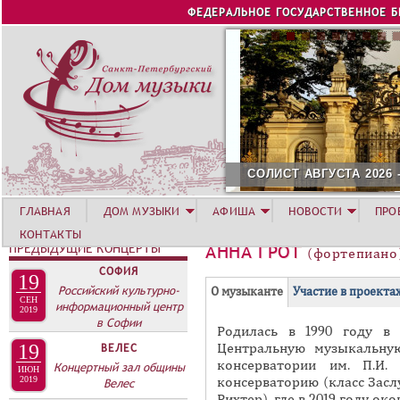
Jump to navigation
ФЕДЕРАЛЬНОЕ ГОСУДАРСТВЕННОЕ 
СОЛИСТ АВГУСТА 2026 -
ГЛАВНАЯ
ДОМ МУЗЫКИ
АФИША
НОВОСТИ
ПРО
КОНТАКТЫ
ПРЕДЫДУЩИЕ КОНЦЕРТЫ
АННА ГРОТ
(фортепиано
СОФИЯ
19
Г
Российский культурно-
(
О музыканте
Участие в проекта
СЕН
информационный центр
Р
а
2019
в Софии
Родилась в 1990 году в 
У
к
Центральную музыкальну
19
ВЕЛЕС
П
т
консерватории им. П.И.
Концертный зал общины
ИЮН
и
П
консерваторию (класс Засл
2019
Велес
в
Рихтер), где в 2019 году о