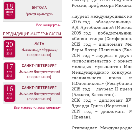
А
18
России, профессора Михаил
н
БИТОЛА
В
ИЮН
а
Центр культуры
К
Лауреат международных ко
2019
я
2005 год – обладательница
Л
Все концерты»
А.Д. Артоболевской (Москва
в
А
2008 год – победительни
ПРЕДЫДУЩИЕ МАСТЕР-КЛАССЫ
к
«Синяя птица» (Симферопол
Д
л
20
ЯЛТА
2012 год – дипломант Ме
О
а
Александр Мндоянц
Веры Лотар-Шевченко (Ека
АВГ
К
2018
(фортепиано)
2014 год – лауреат в двух
д
«исполнительство с оркес
И
к
17
САНКТ-ПЕТЕРБУРГ
молодых музыкантов Моск
С
а
Михаил Воскресенский
Международного конкурса 
АПР
2015
(фортепиано)
П
)
специального приза «
И.Оловникова» (Республика
О
16
САНКТ-ПЕТЕРБУРГ
2015 год – лауреат II пре
Л
Михаил Воскресенский
(Алмата, Казахстан).
АПР
2015
(фортепиано)
Н
2016 год – дипломант XV
Эдварда Грига (Норвегия).
Все мастер-классы солиста»
И
2019 год – дипломант М
Т
(Ереван).
Е
Стипендиат Международн
Л