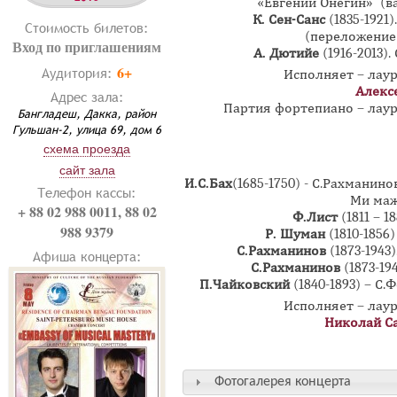
«Евгений Онегин» (в
К. Сен-Санс
(1835-192
Стоимость билетов:
(переложение
Вход по приглашениям
А. Дютийе
(1916-2013
6+
Аудитория:
Исполняет – лау
Алекс
Адрес зала:
Партия фортепиано – лау
Бангладеш, Дакка, район
Гульшан-2, улица 69, дом 6
схема проезда
сайт зала
И.С.Бах
(1685-1750) - С.Рахманинов
Телефон кассы:
Ми маж
+ 88 02 988 0011, 88 02
Ф.Лист
(1811 – 1
988 9379
Р. Шуман
(1810-1856
С.Рахманинов
(1873-1943
Афиша концерта:
С.Рахманинов
(1873-19
П.Чайковский
(1840-1893) – С.Ф
Исполняет – лау
Николай С
Фотогалерея концерта