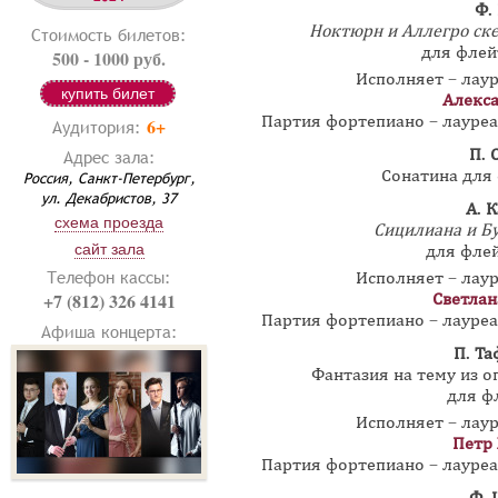
Ф.
Ноктюрн и Аллегро скерц
Стоимость билетов:
для флей
500 - 1000 руб.
Исполняет – лау
купить билет
Алекса
Партия фортепиано – лауре
6+
Аудитория:
П. 
Адрес зала:
Сонатина для 
Россия, Санкт-Петербург,
ул. Декабристов, 37
А. 
схема проезда
Сицилиана и Б
сайт зала
для флей
Телефон кассы:
Исполняет – лау
+7 (812) 326 4141
Светлан
Партия фортепиано – лауре
Афиша концерта:
П. Т
Фантазия на тему из о
для ф
Исполняет – лау
Петр
Партия фортепиано – лауре