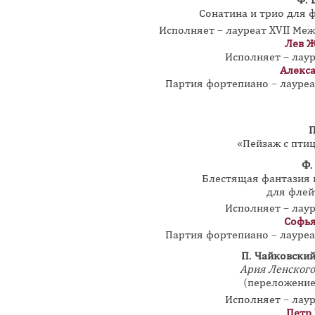
Ф.
Сонатина и трио для ф
Исполняет – лауреат XVII Меж
Лев Ж
Исполняет – лау
Алекса
Партия фортепиано – лауре
П
«Пейзаж с птиц
Ф.
Блестящая фантазия 
для флей
Исполняет – лау
Софья
Партия фортепиано – лауре
П. Чайковски
Ария Ленског
(переложение
Исполняет – лау
Петр