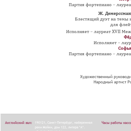
Партия фортепиано – лауре
Ж. Демерссма
Блестящий дуэт на темы 
для флей
Исполняет – лауреат XVII Меж
Фё
Исполняет – лау
Софья
Партия фортепиано – лауре
Художественный руководи
Народный артист Р
Английский зал:
190121, Санкт-Петербург, набережная
Часы работы касс
реки Мойки, дом 122, литера "А".