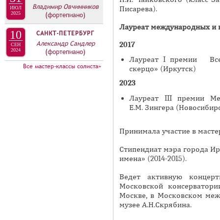
А
Владимир Овчинников
Писарева).
ИЮЛ
н
В
2025
(фортепиано)
а
К
Лауреат международных
и 
10
САНКТ-ПЕТЕРБУРГ
я
Л
Александр Сандлер
201
7
в
СЕН
2024
(фортепиано)
А
к
Лауреат I премии Всер
Д
Все мастер-классы солиста»
скерцо» (Иркутск)
л
О
а
202
3
К
д
Лауреат III премии М
И
к
Е.М. Зингера (Новосибир
С
а
П
)
Принимала участие в масте
О
Стипендиат мэра города Ирк
Л
имена» (2014-2015).
Н
Ведет активную концерт
И
Московской консерватори
Т
Москве, в Московском ме
музее А.Н.Скрябина.
Е
Л