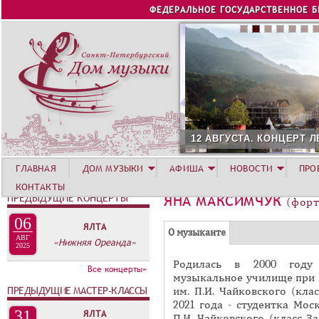
Jump to navigation
ФЕДЕРАЛЬНОЕ ГОСУДАРСТВЕННОЕ 
12 АВГУСТА. КОНЦЕРТ Л
ГЛАВНАЯ
ДОМ МУЗЫКИ
АФИША
НОВОСТИ
ПРО
КОНТАКТЫ
ПРЕДЫДУЩИЕ КОНЦЕРТЫ
ЯНА МАКСИМЧУК
(форт
06
ЯЛТА
Г
(
О музыканте
АВГ
«Нижняя Ореанда»
Р
2025
а
Родилась в 2000 году 
У
к
Все концерты»
музыкальное училище при 
П
т
ПРЕДЫДУЩИЕ МАСТЕР-КЛАССЫ
им. П.И. Чайковского (кла
и
П
2021 года - студентка Мос
31
ЯЛТА
в
П.И. Чайковского (класс З