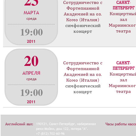
к
Сотрудничество с
САНКТ-
о
Фортепианной
ПЕТЕРБУРГ
МАРТА
н
Концертны
Академией на оз.
среда
зал
ц
Комо (Италия)
Мариинског
симфонический
е
19:00
театра
концерт
р
т
2011
о
20
в
Сотрудничество с
САНКТ-
Фортепианной
ПЕТЕРБУРГ
АПРЕЛЯ
Концертны
Академией на оз.
среда
зал
Комо (Италия)
Мариинског
симфонический
19:00
театра
концерт
2011
Английский зал:
190121, Санкт-Петербург, набережная
Часы работы касс
реки Мойки, дом 122, литера "А".
+7 (812) 702-60-96