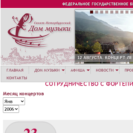
Jump to navigation
ФЕДЕРАЛЬНОЕ ГОСУДАРСТВЕННОЕ 
12 АВГУСТА. КОНЦЕРТ ЛЕТНЕЙ АКАДЕМИИ
ГЛАВНАЯ
ДОМ МУЗЫКИ
АФИША
НОВОСТИ
ПРО
КОНТАКТЫ
СОТРУДНИЧЕСТВО С ФОРТЕПИ
Месяц концертов
М
М
е
е
Г
с
с
о
я
я
д
23
ц
ц