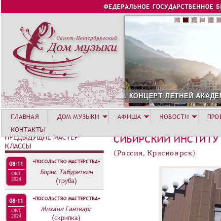
Jump to navigation
ФЕДЕРАЛЬНОЕ ГОСУДАРСТВЕННОЕ 
ЕЙ АКАДЕМИИ. РОЗА ХУТОР
СОЛИСТ АВГУСТА 2026 
ГЛАВНАЯ
ДОМ МУЗЫКИ
АФИША
НОВОСТИ
ПРО
КОНТАКТЫ
ПРЕДЫДУЩИЕ МАСТЕР-
СИБИРСКИЙ ИНСТИТУ
КЛАССЫ
(Россия, Красноярск)
«ПОСОЛЬСТВО МАСТЕРСТВА»
08-11
Борис Табуреткин
ОКТ
2024
(труба)
«ПОСОЛЬСТВО МАСТЕРСТВА»
08-11
Михаил Гантварг
ОКТ
2024
(скрипка)