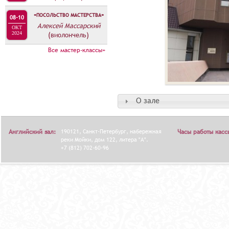
«ПОСОЛЬСТВО МАСТЕРСТВА»
08-10
Алексей Массарский
ОКТ
2024
(виолончель)
Все мастер-классы»
О зале
Английский зал:
190121, Санкт-Петербург, набережная
Часы работы касс
реки Мойки, дом 122, литера "А".
+7 (812) 702-60-96