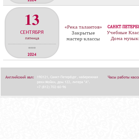
2024
13
«Река талантов»
САНКТ-ПЕТЕРБ
СЕНТЯБРЯ
Учебные Кла
Закрытые
пятница
Дома музык
мастер-классы
****
2024
Английский зал:
190121, Санкт-Петербург, набережная
Часы работы касс
реки Мойки, дом 122, литера "А".
+7 (812) 702-60-96