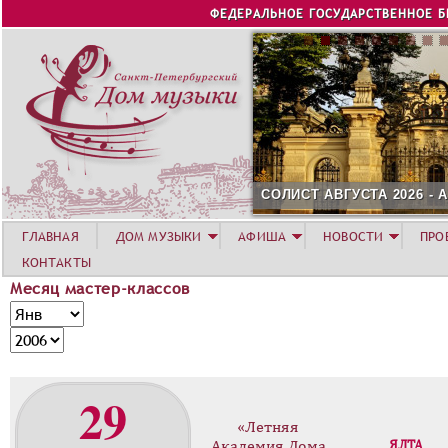
Jump to navigation
ФЕДЕРАЛЬНОЕ ГОСУДАРСТВЕННОЕ 
СОЛИСТ АВГУСТА 2026 -
ГЛАВНАЯ
ДОМ МУЗЫКИ
АФИША
НОВОСТИ
ПРО
КОНТАКТЫ
Месяц мастер-классов
М
М
е
е
Г
с
с
о
я
я
д
29
ц
ц
м
«Летняя
а
Академия Дома
ЯЛТА