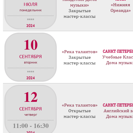
ИЮЛЯ
с
«Нижняя
музыки»
понедельник
Ореанда»
Закрытые
т
мастер-классы
е
****
р
2024
-
10
к
л
а
«Река талантов»
САНКТ-ПЕТЕРБ
СЕНТЯБРЯ
с
Учебные Кла
Закрытые
вторник
Дома музык
мастер-классы
с
о
****
в
2024
12
«Река талантов»
САНКТ-ПЕТЕРБ
СЕНТЯБРЯ
Открытые
Английский з
четверг
мастер-классы
Дома музык
11:00 - 16:30