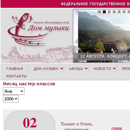
Jump to navigation
ФЕДЕРАЛЬНОЕ ГОСУДАРСТВЕННОЕ 
12 АВГУСТА. КОНЦЕРТ Л
ГЛАВНАЯ
ДОМ МУЗЫКИ
АФИША
НОВОСТИ
ПРО
КОНТАКТЫ
Месяц мастер-классов
М
М
е
е
Г
с
с
о
я
я
д
02
ц
ц
м
Талант и Успех,
а
творческая
СОЧИ