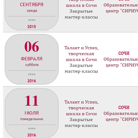
СЕНТЯБРЯ
с
Образователь
школа в Сочи
среда
центр "СИРИУ
Закрытые
т
мастер-классы
е
****
р
2015
-
06
к
л
Талант и Успех,
а
творческая
СОЧИ
ФЕВРАЛЯ
с
Образователь
школа в Сочи
суббота
центр "СИРИУ
Закрытые
с
мастер-классы
о
****
в
2016
11
Талант и Успех,
творческая
СОЧИ
ИЮЛЯ
Образователь
школа в Сочи
понедельник
центр "СИРИУ
Закрытые
мастер-классы
****
2016