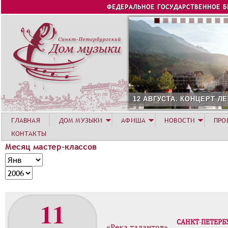
Jump to navigation
ФЕДЕРАЛЬНОЕ ГОСУДАРСТВЕННОЕ 
12 АВГУСТА. КОНЦЕРТ Л
ГЛАВНАЯ
ДОМ МУЗЫКИ
АФИША
НОВОСТИ
ПРО
КОНТАКТЫ
Месяц мастер-классов
М
М
е
е
Г
с
с
о
я
я
д
11
ц
ц
м
САНКТ-ПЕТЕРБ
а
«Река талантов»