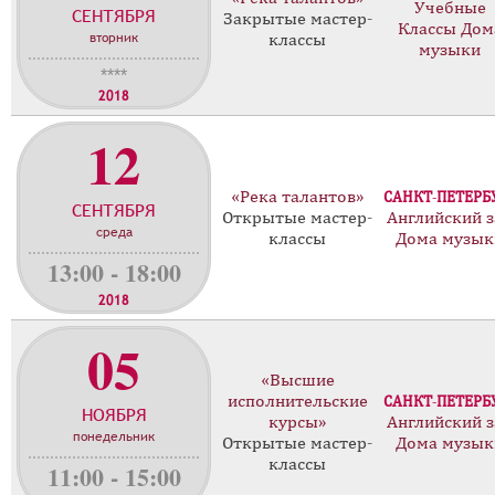
Учебные
СЕНТЯБРЯ
с
Закрытые мастер-
Классы Дом
вторник
классы
т
музыки
е
****
р
2018
-
12
к
л
а
«Река талантов»
САНКТ-ПЕТЕРБ
СЕНТЯБРЯ
с
Открытые мастер-
Английский з
среда
с
классы
Дома музык
о
13:00 - 18:00
в
2018
05
«Высшие
исполнительские
САНКТ-ПЕТЕРБ
НОЯБРЯ
курсы»
Английский з
понедельник
Открытые мастер-
Дома музык
классы
11:00 - 15:00