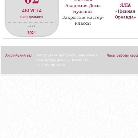
Академия Дома
ЯЛТА
АВГУСТА
«Нижняя
музыки»
понедельник
Ореанда»
Закрытые мастер-
классы
****
2021
Английский зал:
190121, Санкт-Петербург, набережная
Часы работы касс
реки Мойки, дом 122, литера "А".
+7 (812) 702-60-96