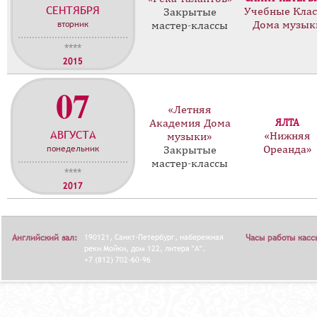
СЕНТЯБРЯ
с
Учебные Кла
Закрытые
вторник
Дома музык
мастер-классы
т
е
****
р
2015
-
07
к
л
«Летняя
а
Академия Дома
ЯЛТА
АВГУСТА
с
«Нижняя
музыки»
понедельник
Ореанда»
Закрытые
с
мастер-классы
о
****
в
2017
Английский зал:
190121, Санкт-Петербург, набережная
Часы работы касс
реки Мойки, дом 122, литера "А".
+7 (812) 702-60-96