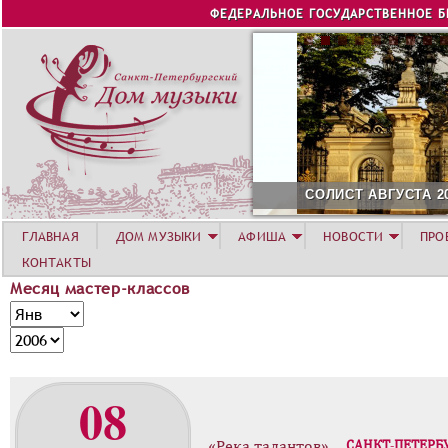
Jump to navigation
ФЕДЕРАЛЬНОЕ ГОСУДАРСТВЕННОЕ 
СОЛИСТ АВГУСТА 2026 -
ГЛАВНАЯ
ДОМ МУЗЫКИ
АФИША
НОВОСТИ
ПРО
КОНТАКТЫ
Месяц мастер-классов
М
М
е
е
Г
с
с
о
я
я
д
08
ц
ц
м
а
«Река талантов»
САНКТ-ПЕТЕРБ