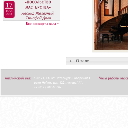
«ПОСОЛЬСТВО
17
МАСТЕРСТВА»
МАЯ
Леонид Железный,
2018
Тимофей Доля
Все концерты зала »
О зале
Английский зал:
190121, Санкт-Петербург, набережная
Часы работы касс
реки Мойки, дом 122, литера "А".
+7 (812) 702-60-96