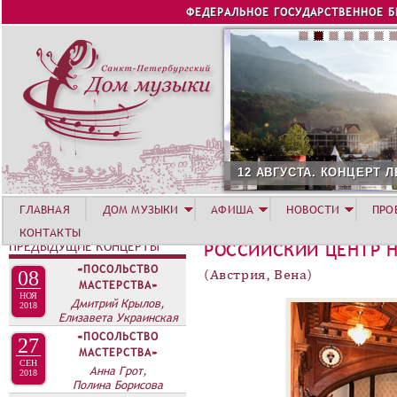
Jump to navigation
ФЕДЕРАЛЬНОЕ ГОСУДАРСТВЕННОЕ 
12 АВГУСТА. КОНЦЕРТ Л
ГЛАВНАЯ
ДОМ МУЗЫКИ
АФИША
НОВОСТИ
ПРО
КОНТАКТЫ
ПРЕДЫДУЩИЕ КОНЦЕРТЫ
РОССИЙСКИЙ ЦЕНТР Н
«ПОСОЛЬСТВО
08
(Австрия, Вена)
МАСТЕРСТВА»
НОЯ
Дмитрий Крылов,
2018
Елизавета Украинская
«ПОСОЛЬСТВО
27
МАСТЕРСТВА»
СЕН
Анна Грот,
2018
Полина Борисова