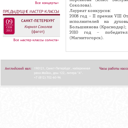
А
Все концерты»
Соколова).
н
В
Лауреат конкурсов:
ПРЕДЫДУЩИЕ МАСТЕР-КЛАССЫ
а
К
2008 год – II премия VIII
я
09
САНКТ-ПЕТЕРБУРГ
исполнителей на духов
Л
Кирилл Соколов
в
Большиянова (Краснодар);
СЕН
А
2013
(фагот)
2010 год – победител
к
Д
(Магнитогорск).
Все мастер-классы солиста»
л
О
а
К
д
И
к
С
а
Английский зал:
190121, Санкт-Петербург, набережная
Часы работы касс
реки Мойки, дом 122, литера "А".
П
)
+7 (812) 702-60-96
О
Л
Н
И
Т
Е
Л