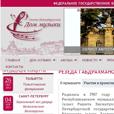
Jump to navigation
ФЕДЕРАЛЬНОЕ ГОСУДАРСТВЕННОЕ 
СОЛИСТ АВГУСТА 2026 -
ГЛАВНАЯ
ДОМ МУЗЫКИ
АФИША
НОВОСТИ
ПРО
КОНТАКТЫ
ПРЕДЫДУЩИЕ КОНЦЕРТЫ
РЕЗЕДА ГАБДРАХМАН
26
ТОЛЬЯТТИ
Г
(
О музыканте
Участие в проекта
Тольяттинская
ОКТ
Р
2013
филармония
а
Родилась в 1987 году 
У
к
САНКТ-ПЕТЕРБУРГ
04
Республиканском музыкал
П
т
Зеркальный зал дворца
(класс Рашита Хисматул
АПР
Белосельских-
и
П
2012
Петербургской государст
Белозерских
в
Корсакова (класс Заслу