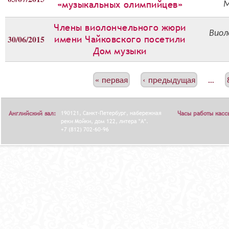
«музыкальных олимпийцев»
М
Члены виолончельного жюри
Виол
30/06/2015
имени Чайковского посетили
Дом музыки
С
« первая
‹ предыдущая
…
Т
Р
Английский зал:
190121, Санкт-Петербург, набережная
Часы работы касс
А
реки Мойки, дом 122, литера "А".
+7 (812) 702-60-96
Н
И
Ц
Ы