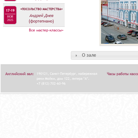
«ПОСОЛЬСТВО МАСТЕРСТВА»
17-19
Андрей Диев
НОЯ
2025
(фортепиано)
Все мастер-классы»
О зале
Английский зал:
190121, Санкт-Петербург, набережная
Часы работы касс
реки Мойки, дом 122, литера "А".
+7 (812) 702-60-96