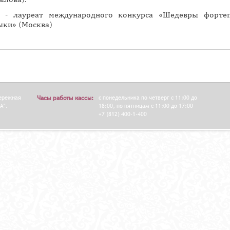
н
3 - лауреат международного конкурса «Шедевры форте
а
ыки» (Москва)
я
в
к
л
а
д
бережная
Часы работы кассы:
с понедельника по четверг с 11:00 до
А".
18:00, по пятницам с 11:00 до 17:00
к
+7 (812) 400-1-400
а
)