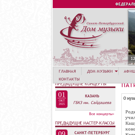
ФЕДЕРАЛ
1
ГЛАВНАЯ
ДОМ МУЗЫКИ
АФИ
КОНТАКТЫ
ПРЕДЫДУЩИЕ КОНЦЕРТЫ
ПАТ
01
КАЗАНЬ
Г
О муз
ОКТ
ГБКЗ им. Сайдашева
Р
2025
Род
У
Все концерты»
учи
П
ПРЕДЫДУЩИЕ МАСТЕР-КЛАССЫ
Кашу
П
кон
09
САНКТ-ПЕТЕРБУРГ
Коп