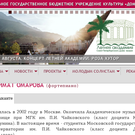
Jump to navigation
ЬНОЕ ГОСУДАРСТВЕННОЕ БЮДЖЕТНОЕ УЧРЕЖДЕНИЕ КУЛЬТУРЫ «ДОМ
2 АВГУСТА. КОНЦЕРТ ЛЕТНЕЙ АКАДЕМИИ. РОЗА ХУТОР
ША
НОВОСТИ
ПРОЕКТЫ
МОЛОДЫМ СОЛИСТАМ
РЕК
ИМАТ ОМАРОВА
(фортепиано)
(
ыканте
а
илась в 2002 году в Москве. Окончила Академическое музы
к
лище при МГК им. П.И. Чайковского (класс доцента 
т
нина). В настоящее время - студентка Московской государс
и
серватории им. П.И. Чайковского (класс доцента Д
в
ылова).