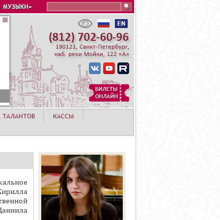
Search this site
 МУЗЫКИ»
А ТАЛАНТОВ
КАССЫ
кальное
Кирилла
твенной
аниила