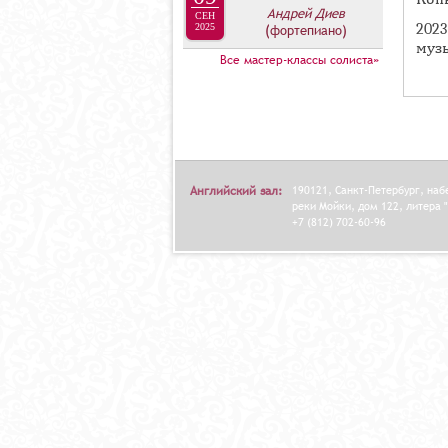
А
Андрей Диев
СЕН
В
202
2025
(фортепиано)
муз
К
Все мастер-классы солиста»
Л
А
Д
О
К
Английский зал:
190121, Санкт-Петербург, на
реки Мойки, дом 122, литера "
И
+7 (812) 702-60-96
С
П
О
Л
Н
И
Т
Е
Л