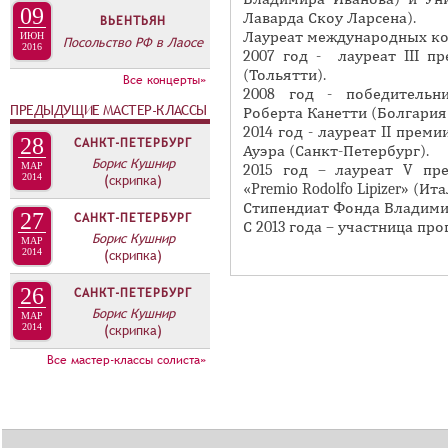
А
09
Лаварда Скоу Ларсена).
ВЬЕНТЬЯН
н
В
Лауреат международных ко
ИЮН
Посольство РФ в Лаосе
а
2016
К
2007 год - лауреат III п
я
(Тольятти).
Л
Все концерты»
в
2008 год - победительн
А
ПРЕДЫДУЩИЕ МАСТЕР-КЛАССЫ
Роберта Канетти (Болгария
к
Д
2014 год - лауреат II прем
л
28
САНКТ-ПЕТЕРБУРГ
Ауэра (Санкт-Петербург).
О
Борис Кушнир
а
МАР
2015 год – лауреат V пр
2014
(скрипка)
К
«Premio Rodolfo Lipizer» (Ита
д
Стипендиат Фонда Владими
И
к
27
САНКТ-ПЕТЕРБУРГ
С 2013 года – участница п
С
а
Борис Кушнир
МАР
2014
(скрипка)
П
)
О
26
САНКТ-ПЕТЕРБУРГ
Борис Кушнир
Л
МАР
2014
(скрипка)
Н
Все мастер-классы солиста»
И
Т
Е
Л