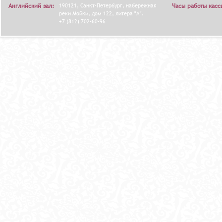
Английский зал:
190121, Санкт-Петербург, набережная
Часы работы касс
Я
реки Мойки, дом 122, литера "А".
+7 (812) 702-60-96