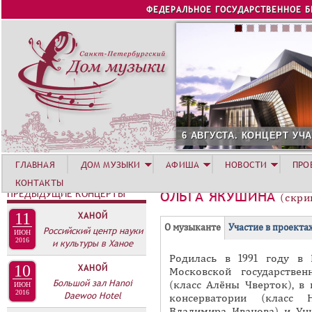
Jump to navigation
ФЕДЕРАЛЬНОЕ ГОСУДАРСТВЕННОЕ 
6 АВГУСТА. КОНЦЕРТ УЧАСТНИКОВ
ГЛАВНАЯ
ДОМ МУЗЫКИ
АФИША
НОВОСТИ
ПРО
КОНТАКТЫ
ПРЕДЫДУЩИЕ КОНЦЕРТЫ
ОЛЬГА ЯКУШИНА
(скри
11
ХАНОЙ
Г
(
О музыканте
Участие в проекта
Российский центр науки
ИЮН
Р
2016
и культуры в Ханое
а
Родилась в 1991 году в
У
к
10
ХАНОЙ
Московской государствен
П
т
Большой зал Hanoi
(класс Алёны Чверток), в
ИЮН
и
2016
П
Daewoo Hotel
консерватории (класс 
в
Владимира Иванова) и Уни