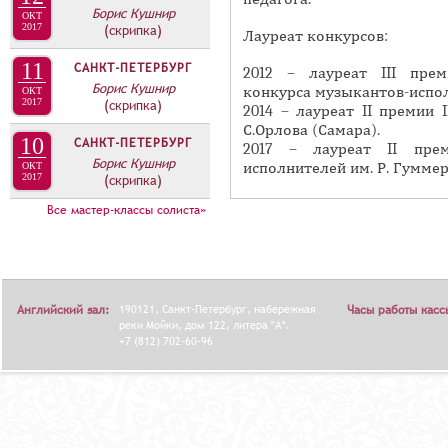
А
Борис Кушнир
ОКТ
н
В
2017
(скрипка)
Лауреат конкурсов:
а
К
11
САНКТ-ПЕТЕРБУРГ
я
2012 – лауреат III пре
Л
Борис Кушнир
конкурса музыкантов-испо
в
ОКТ
2017
(скрипка)
А
2014 – лауреат II премии 
к
С.Орлова (Самара).
Д
л
10
САНКТ-ПЕТЕРБУРГ
2017 – лауреат II пре
О
Борис Кушнир
а
исполнителей им. Р. Гуммер
ОКТ
2017
(скрипка)
К
д
И
Все мастер-классы солиста»
к
С
а
П
)
О
Английский зал:
190121, Санкт-Петербург, набережная
Часы работы касс
Л
реки Мойки, дом 122, литера "А".
Н
+7 (812) 702-60-96
И
Т
Е
Л