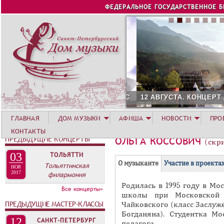
Jump to navigation
ФЕДЕРАЛЬНОЕ ГОСУДАРСТВЕННОЕ 
12 АВГУСТА. КОНЦЕРТ Л
ГЛАВНАЯ
ДОМ МУЗЫКИ
АФИША
НОВОСТИ
ПРО
КОНТАКТЫ
ПРЕДЫДУЩИЕ КОНЦЕРТЫ
ОЛЬГА КОССОВИЧ
(скр
03
ТОЛЬЯТТИ
Г
(
О музыканте
Участие в проекта
Тольяттинская
НОЯ
Р
2017
филармония
а
Родилась в 1995 году в М
У
к
Все концерты»
школы при Московской г
П
т
ПРЕДЫДУЩИЕ МАСТЕР-КЛАССЫ
Чайковского (класс Заслуж
и
П
Богданяна). Студентка Мо
12
САНКТ-ПЕТЕРБУРГ
в
педагога.