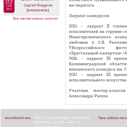
05
А
же педагога.
Сергей Ролдугин
н
СЕН
В
2017
(виолончель)
а
К
Лауреат конкурсов:
Все мастер-классы солиста»
я
Л
2015 – лауреат II степе
в
А
исполнителей на струнно-с
к
Межотделенческого конк
Д
л
любовью к С.В. Рахмани
О
а
VВсероссийского фес
К
«Хрустальный камертон» (М
д
2016 – лауреат III пре
И
к
Калининградской област
С
а
юношеского конкурса им. Г
П
)
2017 – лауреат III пре
исполнительного искусства 
О
Л
Участник мастер-классо
Александра Рамма.
Н
И
Т
Английский зал:
190121, Санкт-Петербург, набережная
Часы работы касс
Е
реки Мойки, дом 122, литера "А".
Л
+7 (812) 702-60-96