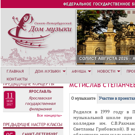
Jump to navigation
ФЕДЕРАЛЬНОЕ ГОСУДАРСТВЕННОЕ 
СОЛИСТ АВГУСТА 2026 -
ГЛАВНАЯ
ДОМ МУЗЫКИ
АФИША
НОВОСТИ
ПРО
КОНТАКТЫ
ПРЕДЫДУЩИЕ КОНЦЕРТЫ
МСТИСЛАВ СТЕПАНЧЕ
ЯРОСЛАВЛЬ
11
Г
Ярославская
(
О музыканте
Участие в проекта
НОЯ
государственная
Р
а
2017
филармония
Родился в 1999 году в П
У
к
Все концерты»
музыкальной школе при 
П
т
колледже им. С.В.Рахма
ПРЕДЫДУЩИЕ МАСТЕР-КЛАССЫ
и
П
Светланы Грибовской). В н
в
САНКТ-ПЕТЕРБУРГ
областного музыкального к