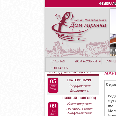
ФЕДЕРАЛ
6 АВГУСТА. КОНЦЕРТ УЧАСТНИКОВ ЛЕТНЕЙ АКАДЕ
ГЛАВНАЯ
ДОМ МУЗЫКИ
АФИ
КОНТАКТЫ
ПРЕДЫДУЩИЕ КОНЦЕРТЫ
МАР
05
ЕКАТЕРИНБУРГ
Г
О муз
Свердловская
ДЕК
Р
2018
филармония
Роди
У
НИЖНИЙ НОВГОРОД
муз
П
Нижегородская
09
им.
государственная
П
Мос
НОЯ
академическая
2017
(кла