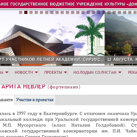
Jump to navigation
ЬНОЕ ГОСУДАРСТВЕННОЕ БЮДЖЕТНОЕ УЧРЕЖДЕНИЕ КУЛЬТУРЫ «ДОМ
МИИ. СИРИУС
12 АВГУСТА. КОНЦЕРТ ЛЕТНЕЙ АКАДЕМИИ. Р
ША
НОВОСТИ
ПРОЕКТЫ
МОЛОДЫМ СОЛИСТАМ
РЕК
ГАРИТА НЕВЛЕР
(фортепиано)
(
ыканте
Участие в проектах
а
лась в 1997 году в Екатеринбурге. С отличием окончила Ур
к
ыкальный колледж при Уральской государственной консер
т
 М.П. Мусоргского (класс Наталии Голдобиной). Ст
и
ковской государственной консерватории им. П.И. Чайк
в
сс доцента Сергея Главатских).