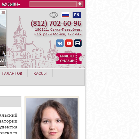
Search this site
 МУЗЫКИ»
ОЗА ХУТОР
А ТАЛАНТОВ
КАССЫ
альский
ватории
удентка
овского