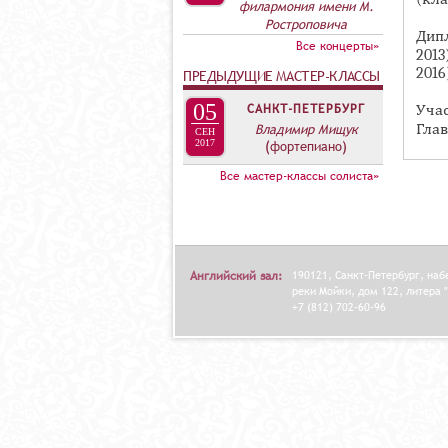
А
филармония имени М.
Ростроповича
В
Дип
Все концерты»
К
201
2016
ПРЕДЫДУЩИЕ МАСТЕР-КЛАССЫ
Л
А
05
САНКТ-ПЕТЕРБУРГ
Учас
Глав
Владимир Мищук
Д
СЕН
2017
(фортепиано)
О
Все мастер-классы солиста»
К
И
С
П
Английский зал:
190121, Санкт-Петербург, на
О
реки Мойки, дом 122, литера "
+7 (812) 702-60-96
Л
Н
И
Т
Е
Л