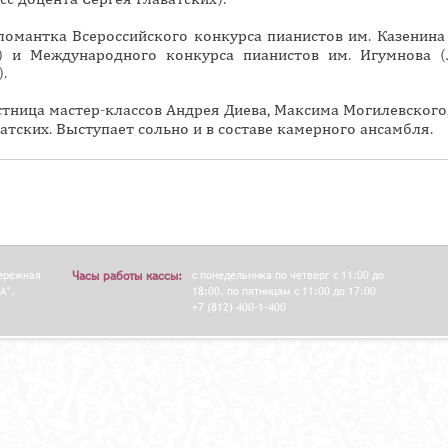
н
ломантка Всероссийского конкурса пианистов им. Казенина 
а
3) и Международного конкурса пианистов им. Игумнова (
я
).
в
тница мастер-классов Андрея Диева, Максима Могилевского,
к
атских. Выступает сольно и в составе камерного ансамбля.
л
а
д
к
а
)
бережная
Часы работы кассы:
с понедельника по четверг с 11:00 до
А".
18:00, по пятницам с 11:00 до 17:00
+7 (812) 400-1-400