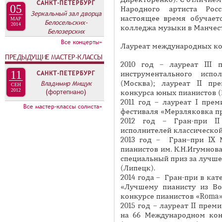
А
САНКТ-ПЕТЕРБУРГ
05
Народного артиста Росс
н
Зеркальный зал дворца
В
настоящее время обучаетс
МАР
Белосельских-
а
2014
К
колледжа музыки в Манчест
Белозерских
я
Л
Все концерты»
Лауреат международных ко
в
А
ПРЕДЫДУЩИЕ МАСТЕР-КЛАССЫ
к
2010 год – лауреат III 
Д
л
11
САНКТ-ПЕТЕРБУРГ
инструментального испо
О
а
(Москва); лауреат II пр
Владимир Мищук
СЕН
К
2012
(фортепиано)
конкурса юных пианистов 
д
2011 год – лауреат I пре
И
к
Все мастер-классы солиста»
фестиваля «Мерзляковка пр
С
а
2012 год – Гран-при II
П
)
исполнителей классическо
2013 год – Гран–при IX 
О
пианистов им. К.Н.Игумнова
Л
специальный приз за лучше
(Липецк).
Н
2014 года – Гран-при в ка
И
«Лучшему пианисту из В
Т
конкурсе пианистов «Roma»
2015 год – лауреат II прем
Е
на 66 Международном кон
Л