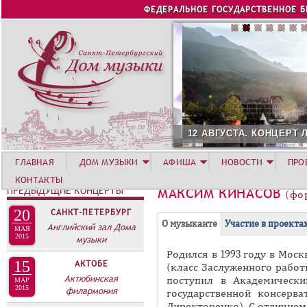
Jump to navigation
ФЕДЕРАЛЬНОЕ ГОСУДАРСТВЕННОЕ 
12 АВГУСТА. КОНЦЕРТ Л
ГЛАВНАЯ
ДОМ МУЗЫКИ
АФИША
НОВОСТИ
ПРО
КОНТАКТЫ
ПРЕДЫДУЩИЕ КОНЦЕРТЫ
МАКСИМ КИНАСОВ
(фо
20
САНКТ-ПЕТЕРБУРГ
Г
(
О музыканте
Участие в проекта
Английский зал Дома
МАЯ
Р
2015
музыки
а
Родился в 1993 году в Мос
У
к
15
АКТОБЕ
(класс Заслуженного рабо
П
т
Актюбинская
поступил в Академическ
МАР
и
2015
П
филармония
государственной консерва
в
Директоренко). С отличие