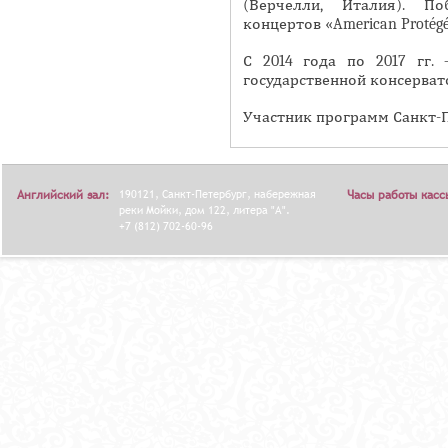
(Верчелли, Италия). П
Я
концертов «American Protég
С 2014 года по 2017 гг.
государственной консервато
Участник программ Санкт-
Английский зал:
190121, Санкт-Петербург, набережная
Часы работы касс
реки Мойки, дом 122, литера "А".
+7 (812) 702-60-96