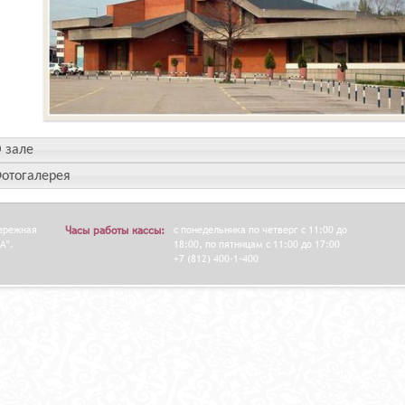
 зале
отогалерея
бережная
Часы работы кассы:
с понедельника по четверг с 11:00 до
А".
18:00, по пятницам с 11:00 до 17:00
+7 (812) 400-1-400