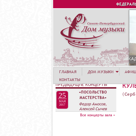
ФЕДЕРАЛ
ВГУСТА. КОНЦЕРТ ЛЕТНЕЙ АКАДЕМИИ. РОЗА ХУТОР
ГЛАВНАЯ
ДОМ МУЗЫКИ
АФИ
КОНТАКТЫ
ПРЕДЫДУЩИЕ КОНЦЕРТЫ
КУЛ
«ПОСОЛЬСТВО
25
(Серб
МАСТЕРСТВА»
МАЯ
Федор Амосов,
2017
Алексей Сычев
Все концерты зала »