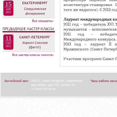
А
15
ЕКАТЕРИНБУРГ
ассистентуре-стажировке 
н
В
Свердловская
того же педагога). С 2013 г
АПР
а
2013
филармония
К
я
Лауреат международных кон
Л
Все концерты»
2011 год – победитель XV
в
А
ПРЕДЫДУЩИЕ МАСТЕР-КЛАССЫ
музыкантов – исполнителей
к
2011 год – побед
Д
л
11
САНКТ-ПЕТЕРБУРГ
Международного конкурса.
О
Кирилл Соколов
а
2013 год – лауреат II 
СЕН
2012
(фагот)
К
Мравинского (Санкт-Петерб
д
И
Все мастер-классы солиста»
к
Участник программ Санкт-П
С
а
П
)
О
Английский зал:
190121, Санкт-Петербург, набережная
Часы работы касс
Л
реки Мойки, дом 122, литера "А".
Н
+7 (812) 702-60-96
И
Т
Е
Л