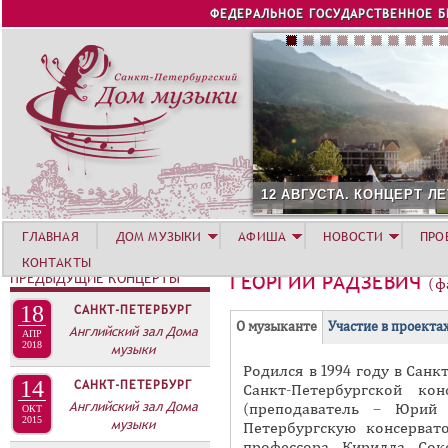
Jump to navigation
ФЕДЕРАЛЬНОЕ ГОСУДАРСТВЕННОЕ 
12 АВГУСТА. КОНЦЕРТ Л
ГЛАВНАЯ
ДОМ МУЗЫКИ
АФИША
НОВОСТИ
ПРО
КОНТАКТЫ
ПРЕДЫДУЩИЕ КОНЦЕРТЫ
ГЕОРГИЙ РАДЗЕВИЧ
(ф
18
САНКТ-ПЕТЕРБУРГ
Г
(
О музыканте
Участие в проекта
Английский зал Дома
АПР
Р
2018
музыки
а
Родился в 1994 году в Санк
У
к
14
САНКТ-ПЕТЕРБУРГ
Санкт-Петербургской кон
П
т
Английский зал Дома
(преподаватель – Юрий 
ОКТ
и
2015
П
музыки
Петербургскую консервато
в
профессора Кирилла Сок