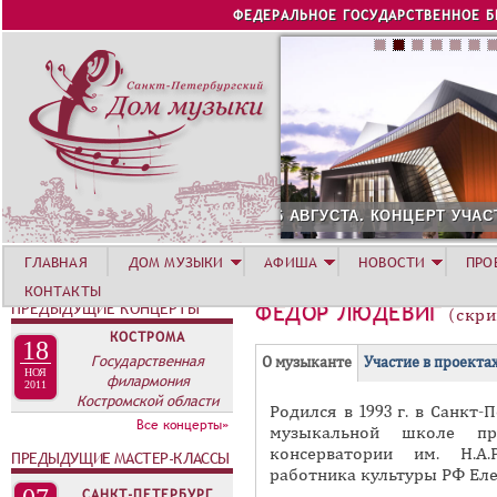
Jump to navigation
ФЕДЕРАЛЬНОЕ ГОСУДАРСТВЕННОЕ 
НЦЕРТ УЧАСТНИКОВ ЛЕТНЕЙ АКАДЕМИИ. СИРИУС
12 АВГУСТ
ГЛАВНАЯ
ДОМ МУЗЫКИ
АФИША
НОВОСТИ
ПРО
КОНТАКТЫ
ПРЕДЫДУЩИЕ КОНЦЕРТЫ
ФЕДОР ЛЮДЕВИГ
(скри
КОСТРОМА
18
Г
Государственная
(
О музыканте
Участие в проекта
НОЯ
филармония
Р
а
2011
Костромской области
Родился в 1993 г. в Санкт-
У
к
Все концерты»
музыкальной школе при
П
т
консерватории им. Н.А.
ПРЕДЫДУЩИЕ МАСТЕР-КЛАССЫ
и
П
работника культуры РФ Еле
в
САНКТ-ПЕТЕРБУРГ