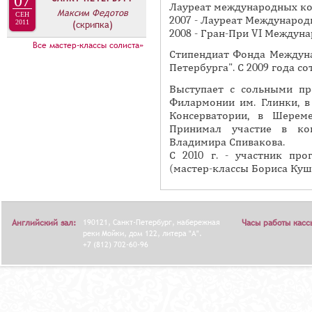
07
А
Лауреат международных ко
Максим Федотов
н
СЕН
В
2007 - Лауреат Международн
2011
(скрипка)
а
2008 - Гран-При VI Междуна
К
Все мастер-классы солиста»
я
Стипендиат Фонда Междун
Л
в
Петербурга". С 2009 года с
А
к
Выступает с сольными п
Д
л
Филармонии им. Глинки, в
О
а
Консерватории, в Шерем
К
Принимал участие в ко
д
Владимира Спивакова.
И
к
С 2010 г. - участник пр
С
а
(мастер-классы Бориса Куш
П
)
О
Л
Английский зал:
190121, Санкт-Петербург, набережная
Часы работы касс
реки Мойки, дом 122, литера "А".
Н
+7 (812) 702-60-96
И
Т
Е
Л