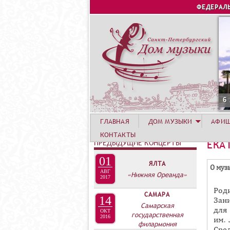
ФЕДЕРАЛ
6 АВ
ГЛАВНАЯ
ДОМ МУЗЫКИ
АФИ
КОНТАКТЫ
ПРЕДЫДУЩИЕ КОНЦЕРТЫ
ЕКА
01
ЯЛТА
Г
О муз
АВГ
«Нижняя Ореанда»
Р
2017
Род
У
САМАРА
14
Зан
П
Самарская
для
ОКТ
государственная
П
2016
им. 
филармония
Сре