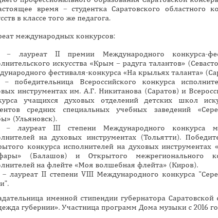
астоящее время – студентка Саратовского областного к
н
сств в классе того же педагога.
а
я
реат международных конкурсов:
в
4 – лауреат II премии Международного конкурса-фе
к
лнительского искусства «Крым – радуга талантов» (Севасто
л
дународного фестиваля-конкурса «На крыльях таланта» (Сар
а
5 – победительница Всероссийского конкурса исполнит
вых инструментах им. А.Г. Никитанова (Саратов) и Всеросс
д
курса учащихся духовых отделений детских школ иск
к
дентов средних специальных учебных заведений «Сер
а
ы» (Ульяновск).
)
6 – лауреат III степени Международного конкурса 
олнителей на духовых инструментах (Тольятти). Победит
рытого конкурса исполнителей на духовых инструментах 
фары» (Балашов) и Открытого межрегионального ко
олнителей на флейте «Моя волшебная флейта» (Киров).
7 – лауреат II степени VIII Международного конкурса "Сер
и".
адательница именной стипендии губернатора Саратовской 
ежда губернии». Участница программ Дома музыки с 2016 го