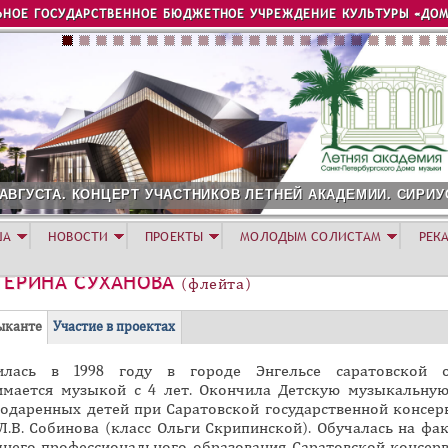
Jump to navigation
ЬНОЕ ГОСУДАРСТВЕННОЕ БЮДЖЕТНОЕ УЧРЕЖДЕНИЕ КУЛЬТУРЫ «ДОМ
ГУСТА. КОНЦЕРТ УЧАСТНИКОВ ЛЕТНЕЙ АКАДЕМИИ. СИРИУС
ША
НОВОСТИ
ПРОЕКТЫ
МОЛОДЫМ СОЛИСТАМ
РЕК
ТЕРИНА СУХАНОВА
(флейта)
(
ыканте
Участие в проектах
а
илась в 1998 году в городе Энгельсе саратовской о
к
имается музыкой с 4 лет. Окончила Детскую музыкальну
т
 одаренных детей при Саратовской государственной консер
и
Л.В. Собинова (класс Ольги Скрипинской). Обучалась на фа
в
днего профессионального образования Саратовской консерв