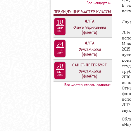
А
Все концерты»
В н
В
иску
ПРЕДЫДУЩИЕ МАСТЕР-КЛАССЫ
К
18
ЯЛТА
Лау
Л
Ольга Чернядьева
АПР
А
2021
(флейта)
201
испо
Д
24
ЯЛТА
Меж
О
201
Венсан Люка
ИЮЛ
К
2017
(флейта)
духо
кон
И
28
САНКТ-ПЕТЕРБУРГ
сту
С
Венсан Люка
труб
ОКТ
2016
(флейта)
П
201
исп
О
Все мастер-классы солиста»
Отк
Л
фан
исп
Н
201
И
звук
Т
Обл
Е
«Над
Л