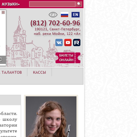
Search this site
 МУЗЫКИ»
12 АВГУСТА. КОНЦЕРТ ЛЕТНЕЙ АКАДЕМИИ. РОЗА ХУТОР
А ТАЛАНТОВ
КАССЫ
бласти.
ю школу
ватории
культете
атории.