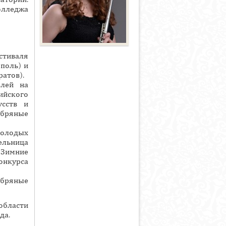
олледжа
стиваля
поль) и
атов).
елей на
ийского
усств и
ебряные
молодых
ельница
«Зимние
нкурса
ебряные
области
да.