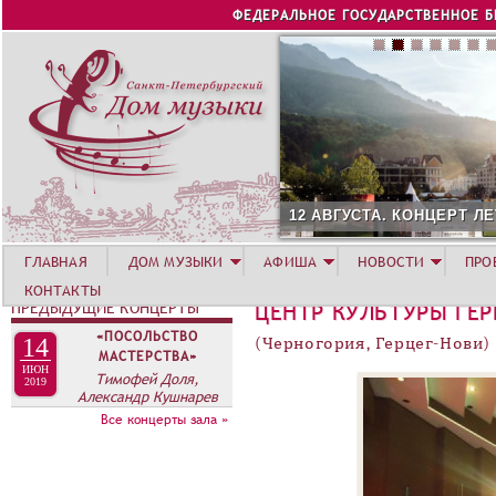
Jump to navigation
ФЕДЕРАЛЬНОЕ ГОСУДАРСТВЕННОЕ 
12 АВГУСТА. КОНЦЕРТ Л
ГЛАВНАЯ
ДОМ МУЗЫКИ
АФИША
НОВОСТИ
ПРО
КОНТАКТЫ
ПРЕДЫДУЩИЕ КОНЦЕРТЫ
ЦЕНТР КУЛЬТУРЫ ГЕР
«ПОСОЛЬСТВО
14
(Черногория, Герцег-Нови)
МАСТЕРСТВА»
ИЮН
Тимофей Доля,
2019
Александр Кушнарев
Все концерты зала »