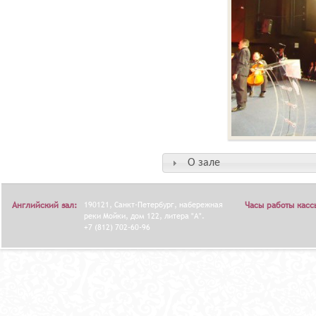
О зале
Английский зал:
190121, Санкт-Петербург, набережная
Часы работы касс
реки Мойки, дом 122, литера "А".
+7 (812) 702-60-96