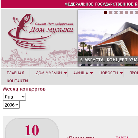
Jump to navigation
ФЕДЕРАЛЬНОЕ ГОСУДАРСТВЕННОЕ 
6 АВГУСТА. КОНЦЕРТ УЧАСТНИКОВ 
ГЛАВНАЯ
ДОМ МУЗЫКИ
АФИША
НОВОСТИ
ПРО
КОНТАКТЫ
Месяц концертов
М
М
е
е
Г
с
с
о
я
я
д
10
ц
ц
к
о