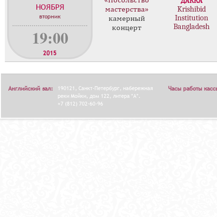
«Посольство
ДАККА
НОЯБРЯ
н
мастерства»
Krishibid
вторник
Institution
ц
камерный
Bangladesh
концерт
е
19:00
р
т
2015
о
в
Английский зал:
190121, Санкт-Петербург, набережная
Часы работы касс
реки Мойки, дом 122, литера "А".
+7 (812) 702-60-96