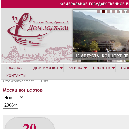
Jump to navigation
ФЕДЕРАЛЬНОЕ ГОСУДАРСТВЕННОЕ 
12 АВГУСТА. КОНЦЕРТ Л
ГЛАВНАЯ
ДОМ МУЗЫКИ
АФИША
НОВОСТИ
ПРО
КОНТАКТЫ
Отображается: 1 - 1 из 1
Месяц концертов
М
М
е
е
Г
с
с
о
я
я
д
20
ц
ц
к