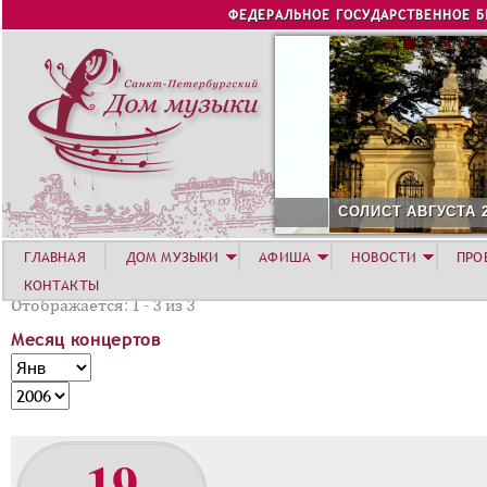
Jump to navigation
ФЕДЕРАЛЬНОЕ ГОСУДАРСТВЕННОЕ 
СОЛИСТ АВГУСТА 2026 -
ГЛАВНАЯ
ДОМ МУЗЫКИ
АФИША
НОВОСТИ
ПРО
КОНТАКТЫ
Отображается: 1 - 3 из 3
Месяц концертов
М
М
е
е
Г
с
с
о
я
я
д
19
ц
ц
к