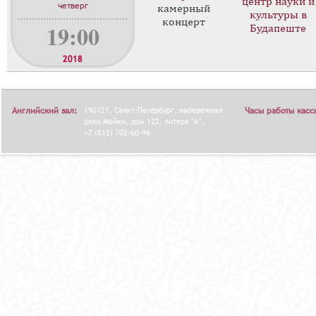
центр науки и
четверг
камерный
культуры в
концерт
19:00
Будапеште
2018
Английский зал:
190121, Санкт-Петербург, набережная
Часы работы касс
реки Мойки, дом 122, литера "А".
+7 (812) 702-60-96