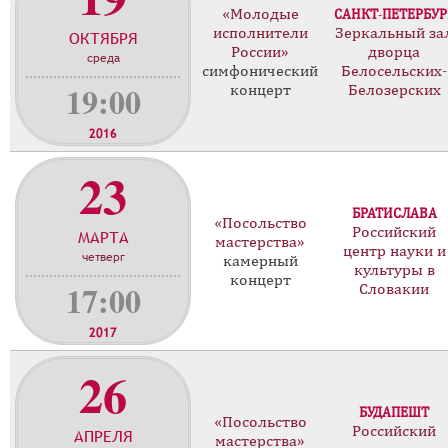
«Молодые
САНКТ-ПЕТЕРБУР
о
исполнители
Зеркальный за
ОКТЯБРЯ
н
России»
дворца
среда
ц
симфонический
Белосельских-
е
19:00
концерт
Белозерских
р
т
2016
о
23
в
БРАТИСЛАВА
«Посольство
Российский
МАРТА
мастерства»
центр науки и
четверг
камерный
культуры в
концерт
17:00
Словакии
2017
26
БУДАПЕШТ
«Посольство
Российский
АПРЕЛЯ
мастерства»