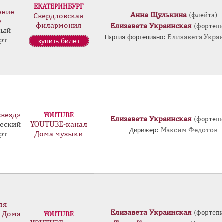
ЕКАТЕРИНБУРГ
ение
Анна Щулькина
(флейта)
Свердловская
»
филармония
Елизавета Украинская
(фортеп
ный
Партия фортепиано:
Елизавета Укра
рт
купить билет
звезд»
YOUTUBE
Елизавета Украинская
(фортеп
еский
YOUTUBE-канал
Дирижёр:
Максим Федотов
рт
Дома музыки
яя
Елизавета Украинская
(фортеп
 Дома
YOUTUBE