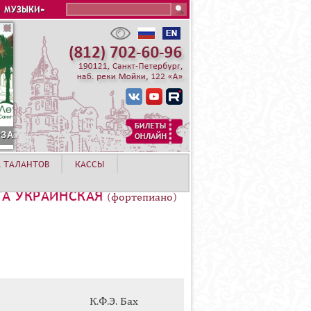
Search this site
 МУЗЫКИ»
А ТАЛАНТОВ
КАССЫ
ТА УКРАИНСКАЯ
(фортепиано)
К.Ф.Э. Бах