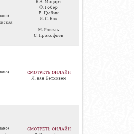
В.А. Моцарт
Ф. Гобер
В. Цыбин
иано)
И. С. Бах
инская
М. Равель
С. Прокофьев
иано)
СМОТРЕТЬ ОНЛАЙН
Л. ван Бетховен
иано)
СМОТРЕТЬ ОНЛАЙН