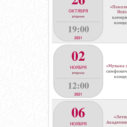
о
«Покол
ОКТЯБРЯ
н
Next
вторник
камер
ц
конце
е
19:00
р
т
2021
о
02
в
«Музыка 
НОЯБРЯ
симфонич
вторник
конце
12:00
2021
06
«Летн
Академия
НОЯБРЯ