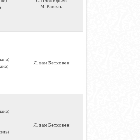
С. Прокофьев
ано)
М. Равель
)
иано)
Л. ван Бетховен
ано)
иано)
)
Л. ван Бетховен
чель)