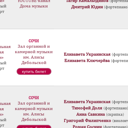
и»
YOUTUBE-канал
Тагир Камальтдинов
(фортепи
ный
Дома музыки
Дмитрий Юдин
(фортепиано
рт
СОЧИ
Зал органной и
льная
камерной музыки
ая
Елизавета Украинская
(фортеп
им. Алисы
и»
Елизавета Ключерёва
(фортепи
Дебольской
ный
рт
купить билет
СОЧИ
Елизавета Украинская
(фортеп
Зал органной и
льная
Тимофей Доля
(фортепиано
камерной музыки
ая
им. Алисы
и»
Анна Савкина
(скрипка)
Дебольской
ный
Григорий Филипченко
(виолон
рт
Роман Соснин
(фортепиано)